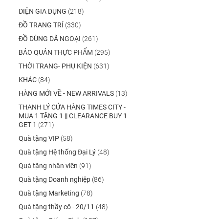
ĐIỆN GIA DỤNG
(218)
ĐỒ TRANG TRÍ
(330)
ĐỒ DÙNG DÃ NGOẠI
(261)
BẢO QUẢN THỰC PHẨM
(295)
THỜI TRANG- PHỤ KIỆN
(631)
KHÁC
(84)
HÀNG MỚI VỀ - NEW ARRIVALS
(13)
THANH LÝ CỬA HÀNG TIMES CITY -
MUA 1 TẶNG 1 || CLEARANCE BUY 1
GET 1
(271)
Quà tặng VIP
(58)
Quà tặng Hệ thống Đại Lý
(48)
Quà tặng nhân viên
(91)
Quà tặng Doanh nghiệp
(86)
Quà tặng Marketing
(78)
Quà tặng thầy cô - 20/11
(48)