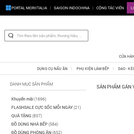
PORTAL MORIITALIA
SAIGON INDOCHINA
CỘNG TÁC VIÊN
L
CỬA HÀ
DỤNG CỤ NẤU ĂN
PHỤ KIỆN LÀM BẾP
DAO - KÉ
DANH MỤC SẢN PHẨM
SẢN PHẨM GÁN V
Khuyến mãi
(1696)
FLASHSALE CỰC SỐC MỖI NGÀY
(21)
QUÀ TẶNG
(857)
ĐỒ DÙNG NHÀ BẾP
(584)
ĐỒ DÙNG PHÒNG ĂN
(652)