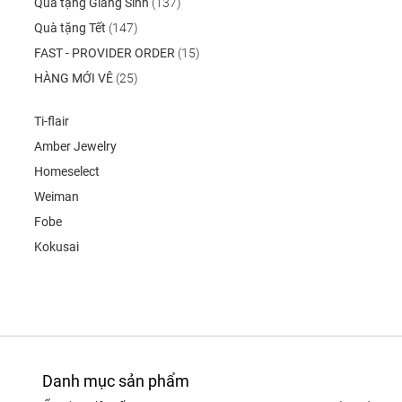
Quà tặng Giáng Sinh
(137)
Quà tặng Tết
(147)
FAST - PROVIDER ORDER
(15)
HÀNG MỚI VÊ
(25)
Ti-flair
Amber Jewelry
Homeselect
Weiman
Fobe
Kokusai
Danh mục sản phẩm