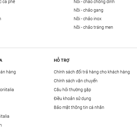
ọc cà phê
nồi - chảo chống dính
n
nồi - chảo gang
n
nồi - chảo inox
nồi - chảo tráng men
A
HỖ TRỢ
Bán hàng
Chính sách đổi trả hàng cho khách hàng
Chính sách vận chuyển
oriitalia
Câu hỏi thường gặp
Điều khoản sử dụng
Bảo mật thông tin cá nhân
talia
ện