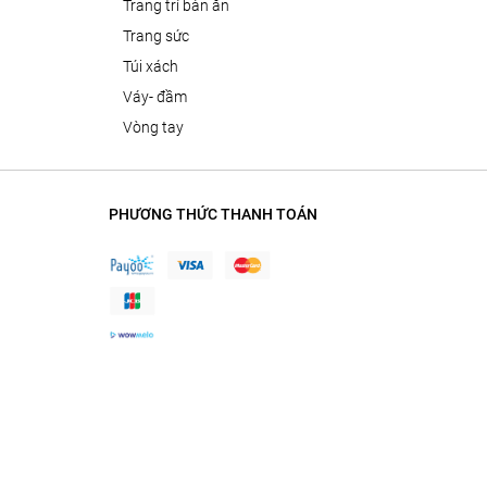
trang trí bàn ăn
trang sức
túi xách
váy- đầm
vòng tay
PHƯƠNG THỨC THANH TOÁN