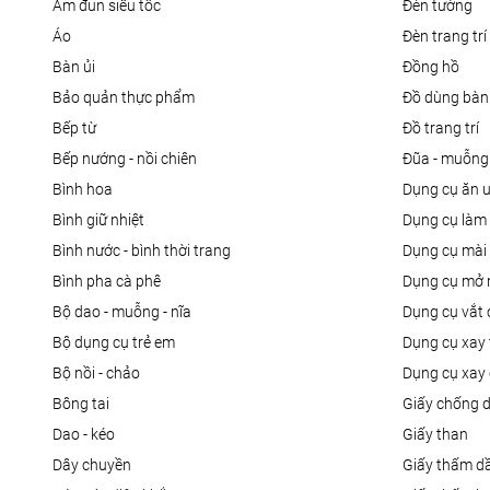
ấm đun siêu tốc
đèn tường
áo
đèn trang trí
bàn ủi
đồng hồ
bảo quản thực phẩm
đồ dùng bàn
bếp từ
đồ trang trí
bếp nướng - nồi chiên
đũa - muỗng
bình hoa
dụng cụ ăn 
bình giữ nhiệt
dụng cụ là
bình nước - bình thời trang
dụng cụ mài
bình pha cà phê
dụng cụ mở 
bộ dao - muỗng - nĩa
dụng cụ vắt
bộ dụng cụ trẻ em
dụng cụ xay 
bộ nồi - chảo
dụng cụ xay 
bông tai
giấy chống 
dao - kéo
giấy than
dây chuyền
giấy thấm d