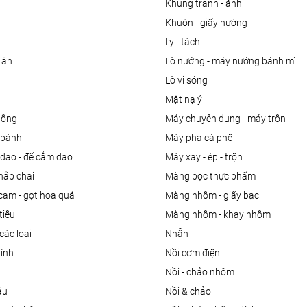
khung tranh - ảnh
khuôn - giấy nướng
ly - tách
 ăn
lò nướng - máy nướng bánh mì
lò vi sóng
mặt nạ ý
uống
máy chuyên dụng - máy trộn
m bánh
máy pha cà phê
 dao - đế cắm dao
máy xay - ép - trộn
nắp chai
màng bọc thực phẩm
 cam - gọt hoa quả
màng nhôm - giấy bạc
tiêu
màng nhôm - khay nhôm
các loại
nhẫn
dính
nồi cơm điện
nồi - chảo nhôm
ầu
nồi & chảo