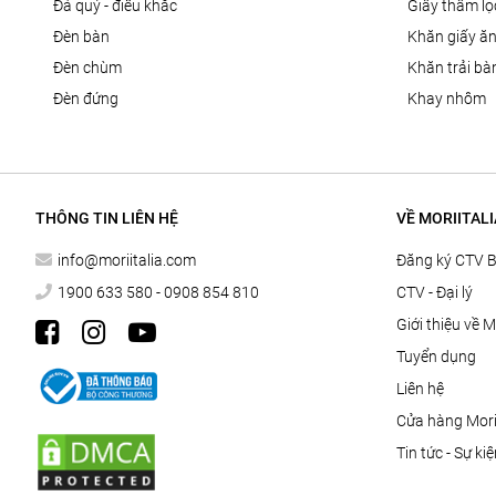
đá quý - điêu khắc
giấy thấm l
đèn bàn
khăn giấy ă
đèn chùm
khăn trải bà
đèn đứng
khay nhôm
THÔNG TIN LIÊN HỆ
VỀ MORIITALI
info@moriitalia.com
Đăng ký CTV 
1900 633 580 - 0908 854 810
CTV - Đại lý
Giới thiệu về M
Tuyển dụng
Liên hệ
Cửa hàng Morii
Tin tức - Sự ki