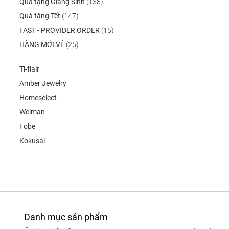
Quà tặng Giáng Sinh
(138)
Quà tặng Tết
(147)
FAST - PROVIDER ORDER
(15)
HÀNG MỚI VÊ
(25)
Ti-flair
Amber Jewelry
Homeselect
Weiman
Fobe
Kokusai
Danh mục sản phẩm