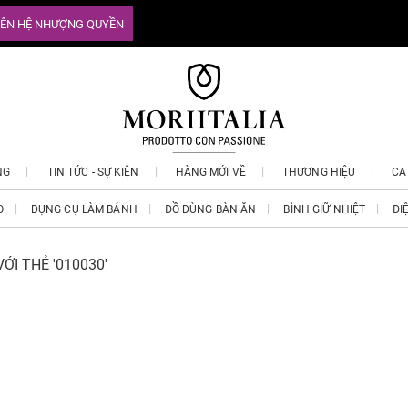
IÊN HỆ NHƯỢNG QUYỀN
NG
TIN TỨC - SỰ KIỆN
HÀNG MỚI VỀ
THƯƠNG HIỆU
CA
O
DỤNG CỤ LÀM BÁNH
ĐỒ DÙNG BÀN ĂN
BÌNH GIỮ NHIỆT
ĐI
ỚI THẺ '010030'