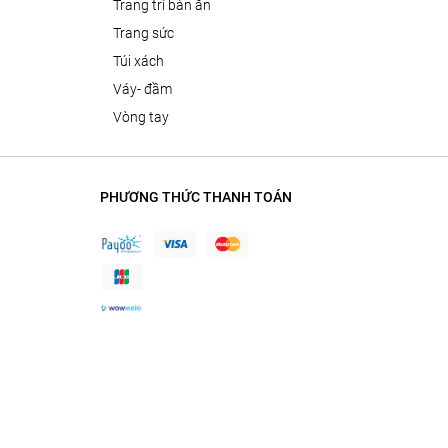
trang trí bàn ăn
trang sức
túi xách
váy- đầm
vòng tay
PHƯƠNG THỨC THANH TOÁN