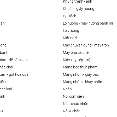
khung tranh - ảnh
khuôn - giấy nướng
ly - tách
 ăn
lò nướng - máy nướng bánh mì
lò vi sóng
mặt nạ ý
uống
máy chuyên dụng - máy trộn
m bánh
máy pha cà phê
 dao - đế cắm dao
máy xay - ép - trộn
nắp chai
màng bọc thực phẩm
 cam - gọt hoa quả
màng nhôm - giấy bạc
tiêu
màng nhôm - khay nhôm
các loại
nhẫn
dính
nồi cơm điện
nồi - chảo nhôm
ầu
nồi & chảo