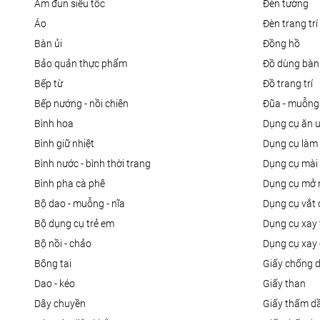
ấm đun siêu tốc
đèn tường
áo
đèn trang trí
bàn ủi
đồng hồ
bảo quản thực phẩm
đồ dùng bàn
bếp từ
đồ trang trí
bếp nướng - nồi chiên
đũa - muỗng
bình hoa
dụng cụ ăn 
bình giữ nhiệt
dụng cụ là
bình nước - bình thời trang
dụng cụ mài
bình pha cà phê
dụng cụ mở 
bộ dao - muỗng - nĩa
dụng cụ vắt
bộ dụng cụ trẻ em
dụng cụ xay 
bộ nồi - chảo
dụng cụ xay 
bông tai
giấy chống 
dao - kéo
giấy than
dây chuyền
giấy thấm d