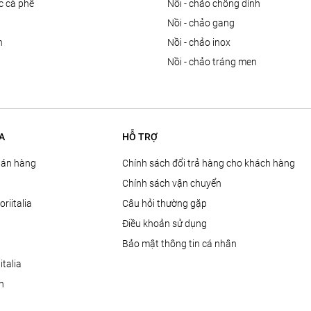
ọc cà phê
nồi - chảo chống dính
n
nồi - chảo gang
n
nồi - chảo inox
nồi - chảo tráng men
A
HỖ TRỢ
Bán hàng
Chính sách đổi trả hàng cho khách hàng
Chính sách vận chuyển
oriitalia
Câu hỏi thường gặp
Điều khoản sử dụng
Bảo mật thông tin cá nhân
talia
ện