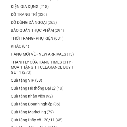
ĐIỆN GIA DỤNG
(218)
ĐỒ TRANG TRÍ
(330)
ĐỒ DÙNG DÃ NGOẠI
(263)
BẢO QUẢN THỰC PHẨM
(294)
THỜI TRANG- PHỤ KIỆN
(631)
KHÁC
(84)
HÀNG MỚI VỀ - NEW ARRIVALS
(13)
THANH LÝ CỬA HÀNG TIMES CITY -
MUA 1 TẶNG 1 || CLEARANCE BUY 1
GET 1
(273)
Quà tặng VIP
(58)
Quà tặng Hệ thống Đại Lý
(48)
Quà tặng nhân viên
(92)
Quà tặng Doanh nghiệp
(86)
Quà tặng Marketing
(79)
Quà tặng thầy cô - 20/11
(48)