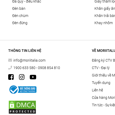
đá quý - điêu khắc
giấy thấm l
đèn bàn
khăn giấy ă
đèn chùm
khăn trải bà
đèn đứng
khay nhôm
THÔNG TIN LIÊN HỆ
VỀ MORIITALI
info@moriitalia.com
Đăng ký CTV 
1900 633 580 - 0908 854 810
CTV - Đại lý
Giới thiệu về M
Tuyển dụng
Liên hệ
Cửa hàng Morii
Tin tức - Sự ki