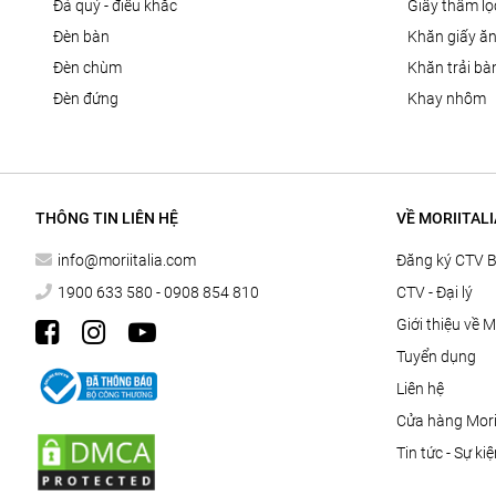
đá quý - điêu khắc
giấy thấm l
đèn bàn
khăn giấy ă
đèn chùm
khăn trải bà
đèn đứng
khay nhôm
THÔNG TIN LIÊN HỆ
VỀ MORIITALI
info@moriitalia.com
Đăng ký CTV 
1900 633 580 - 0908 854 810
CTV - Đại lý
Giới thiệu về M
Tuyển dụng
Liên hệ
Cửa hàng Morii
Tin tức - Sự ki