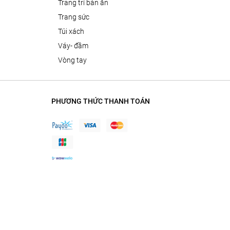
trang trí bàn ăn
trang sức
túi xách
váy- đầm
vòng tay
PHƯƠNG THỨC THANH TOÁN