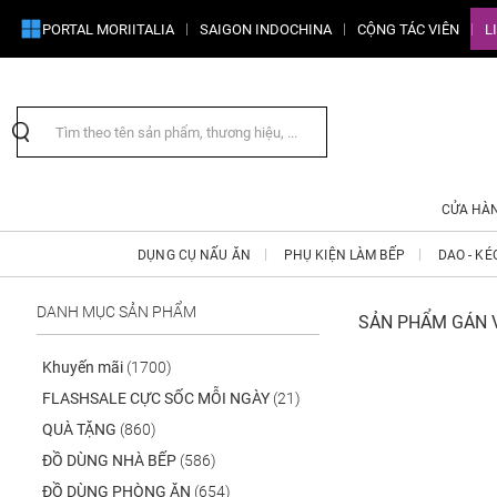
PORTAL MORIITALIA
SAIGON INDOCHINA
CỘNG TÁC VIÊN
L
CỬA HÀ
DỤNG CỤ NẤU ĂN
PHỤ KIỆN LÀM BẾP
DAO - KÉ
DANH MỤC SẢN PHẨM
SẢN PHẨM GÁN V
Khuyến mãi
(1700)
FLASHSALE CỰC SỐC MỖI NGÀY
(21)
QUÀ TẶNG
(860)
ĐỒ DÙNG NHÀ BẾP
(586)
ĐỒ DÙNG PHÒNG ĂN
(654)