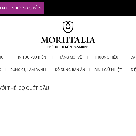
IÊN HỆ NHƯỢNG QUYỀN
NG
TIN TỨC - SỰ KIỆN
HÀNG MỚI VỀ
THƯƠNG HIỆU
CA
O
DỤNG CỤ LÀM BÁNH
ĐỒ DÙNG BÀN ĂN
BÌNH GIỮ NHIỆT
ĐI
ỚI THẺ 'CỌ QUÉT DẦU'