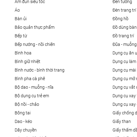
ấm đun siêu tốc
đèn tường
áo
đèn trang trí
bàn ủi
đồng hồ
bảo quản thực phẩm
đồ dùng bàn
bếp từ
đồ trang trí
bếp nướng - nồi chiên
đũa - muỗng
bình hoa
dụng cụ ăn 
bình giữ nhiệt
dụng cụ là
bình nước - bình thời trang
dụng cụ mài
bình pha cà phê
dụng cụ mở 
bộ dao - muỗng - nĩa
dụng cụ vắt
bộ dụng cụ trẻ em
dụng cụ xay 
bộ nồi - chảo
dụng cụ xay 
bông tai
giấy chống 
dao - kéo
giấy than
dây chuyền
giấy thấm d