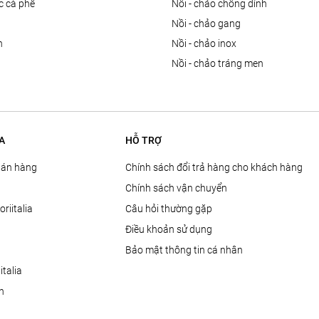
ọc cà phê
nồi - chảo chống dính
n
nồi - chảo gang
n
nồi - chảo inox
nồi - chảo tráng men
A
HỖ TRỢ
Bán hàng
Chính sách đổi trả hàng cho khách hàng
Chính sách vận chuyển
oriitalia
Câu hỏi thường gặp
Điều khoản sử dụng
Bảo mật thông tin cá nhân
talia
ện