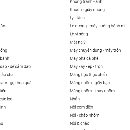
khung tranh - ảnh
khuôn - giấy nướng
ly - tách
 ăn
lò nướng - máy nướng bánh mì
lò vi sóng
mặt nạ ý
uống
máy chuyên dụng - máy trộn
m bánh
máy pha cà phê
 dao - đế cắm dao
máy xay - ép - trộn
nắp chai
màng bọc thực phẩm
 cam - gọt hoa quả
màng nhôm - giấy bạc
tiêu
màng nhôm - khay nhôm
các loại
nhẫn
dính
nồi cơm điện
nồi - chảo nhôm
ầu
nồi & chảo