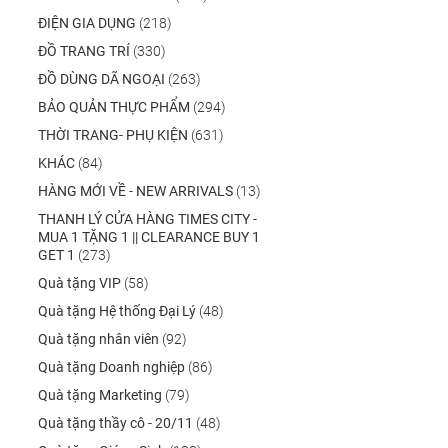
ĐIỆN GIA DỤNG
(218)
ĐỒ TRANG TRÍ
(330)
ĐỒ DÙNG DÃ NGOẠI
(263)
BẢO QUẢN THỰC PHẨM
(294)
THỜI TRANG- PHỤ KIỆN
(631)
KHÁC
(84)
HÀNG MỚI VỀ - NEW ARRIVALS
(13)
THANH LÝ CỬA HÀNG TIMES CITY -
MUA 1 TẶNG 1 || CLEARANCE BUY 1
GET 1
(273)
Quà tặng VIP
(58)
Quà tặng Hệ thống Đại Lý
(48)
Quà tặng nhân viên
(92)
Quà tặng Doanh nghiệp
(86)
Quà tặng Marketing
(79)
Quà tặng thầy cô - 20/11
(48)