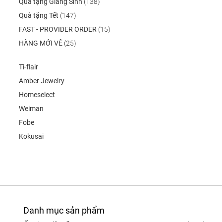
Quà tặng Giáng Sinh
(138)
Quà tặng Tết
(147)
FAST - PROVIDER ORDER
(15)
HÀNG MỚI VÊ
(25)
Ti-flair
Amber Jewelry
Homeselect
Weiman
Fobe
Kokusai
Danh mục sản phẩm