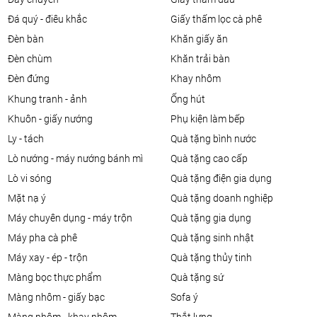
đá quý - điêu khắc
giấy thấm lọc cà phê
đèn bàn
khăn giấy ăn
đèn chùm
khăn trải bàn
đèn đứng
khay nhôm
khung tranh - ảnh
ống hút
khuôn - giấy nướng
phụ kiện làm bếp
ly - tách
quà tặng bình nước
lò nướng - máy nướng bánh mì
quà tặng cao cấp
lò vi sóng
quà tặng điện gia dụng
mặt nạ ý
quà tặng doanh nghiệp
máy chuyên dụng - máy trộn
quà tặng gia dụng
máy pha cà phê
quà tặng sinh nhật
máy xay - ép - trộn
quà tặng thủy tinh
màng bọc thực phẩm
quà tặng sứ
màng nhôm - giấy bạc
sofa ý