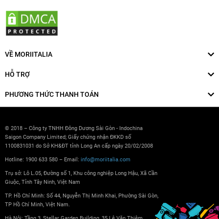
VỀ MORIITALIA
HỖ TRỢ
PHƯƠNG THỨC THANH TOÁN
© 2018 – Công ty TNHH Đông Dương Sài Gòn - Indochina
Saigon Company Limited; Giấy chứng nhận ĐKKD số
1100831031 do Sở KH&ĐT tỉnh Long An cấp ngày 20/02/2008
Hotline: 1900 633 580 – Email:
info@moriitalia.com
Trụ sở: Lô L.05, Đường số 1, Khu công nghiệp Long Hậu, Xã Cần
Giuộc, Tỉnh Tây Ninh, Việt Nam
TP. Hồ Chí Minh: Số 44, Nguyễn Thị Minh Khai, Phường Sài Gòn,
TP Hồ Chí Minh, Việt Nam.
Hà Nội: Tầng 3, Stellar Garden Building, 35 Lê Văn Thiêm,