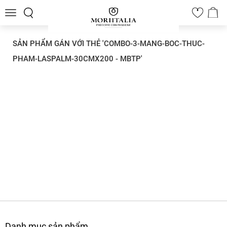
Toggle
0
navigation
SẢN PHẨM GÁN VỚI THẺ 'COMBO-3-MANG-BOC-THUC-
PHAM-LASPALM-30CMX200 - MBTP'
Danh mục sản phẩm