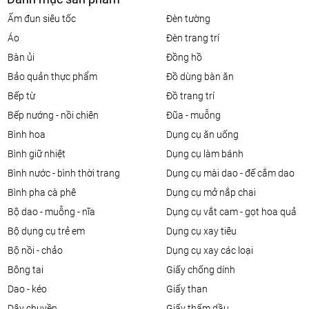
ấm đun siêu tốc
đèn tường
áo
đèn trang trí
bàn ủi
đồng hồ
bảo quản thực phẩm
đồ dùng bàn ăn
bếp từ
đồ trang trí
bếp nướng - nồi chiên
đũa - muỗng
bình hoa
dụng cụ ăn uống
bình giữ nhiệt
dụng cụ làm bánh
bình nước - bình thời trang
dụng cụ mài dao - đế cắm dao
bình pha cà phê
dụng cụ mở nắp chai
bộ dao - muỗng - nĩa
dụng cụ vắt cam - gọt hoa quả
bộ dụng cụ trẻ em
dụng cụ xay tiêu
bộ nồi - chảo
dụng cụ xay các loại
bông tai
giấy chống dính
dao - kéo
giấy than
dây chuyền
giấy thấm dầu