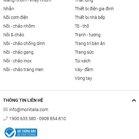
màng nhôm - khay nhôm
thắt lưng
nhẫn
thiết bị điện gia đình
nồi cơm điện
thiết bị nhà bếp
nồi - chảo nhôm
tô - thố
nồi & chảo
tranh - tượng
nồi - chảo chống dính
trang trí bàn ăn
nồi - chảo gang
trang sức
nồi - chảo inox
túi xách
nồi - chảo tráng men
váy- đầm
vòng tay
THÔNG TIN LIÊN HỆ
info@moriitalia.com
1900 633 580 - 0908 854 810