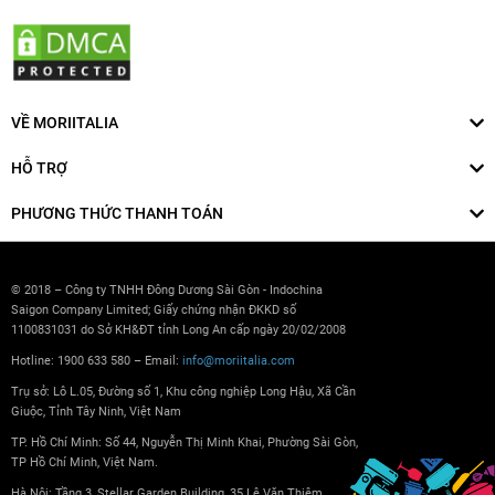
VỀ MORIITALIA
HỖ TRỢ
PHƯƠNG THỨC THANH TOÁN
© 2018 – Công ty TNHH Đông Dương Sài Gòn - Indochina
Saigon Company Limited; Giấy chứng nhận ĐKKD số
1100831031 do Sở KH&ĐT tỉnh Long An cấp ngày 20/02/2008
Hotline: 1900 633 580 – Email:
info@moriitalia.com
Trụ sở: Lô L.05, Đường số 1, Khu công nghiệp Long Hậu, Xã Cần
Giuộc, Tỉnh Tây Ninh, Việt Nam
TP. Hồ Chí Minh: Số 44, Nguyễn Thị Minh Khai, Phường Sài Gòn,
TP Hồ Chí Minh, Việt Nam.
Hà Nội: Tầng 3, Stellar Garden Building, 35 Lê Văn Thiêm,