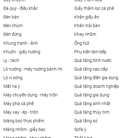
đá quý - điêu khắc
giấy thấm lọc cà phê
đèn bàn
khăn giấy ăn
đèn chùm
khăn trải bàn
đèn đứng
khay nhôm
khung tranh - ảnh
ống hút
khuôn - giấy nướng
phụ kiện làm bếp
ly - tách
quà tặng bình nước
lò nướng - máy nướng bánh mì
quà tặng cao cấp
lò vi sóng
quà tặng điện gia dụng
mặt nạ ý
quà tặng doanh nghiệp
máy chuyên dụng - máy trộn
quà tặng gia dụng
máy pha cà phê
quà tặng sinh nhật
máy xay - ép - trộn
quà tặng thủy tinh
màng bọc thực phẩm
quà tặng sứ
màng nhôm - giấy bạc
sofa ý