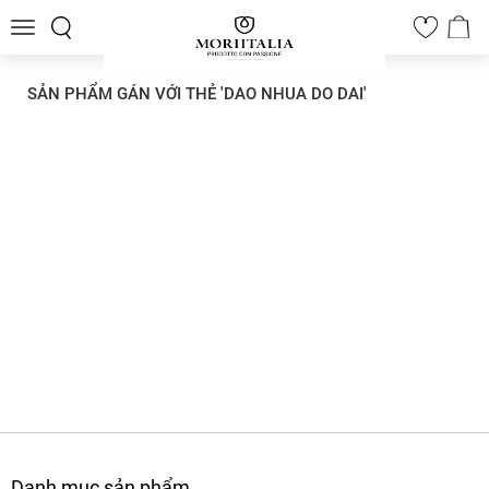
Toggle
0
navigation
SẢN PHẨM GÁN VỚI THẺ 'DAO NHUA DO DAI'
Danh mục sản phẩm