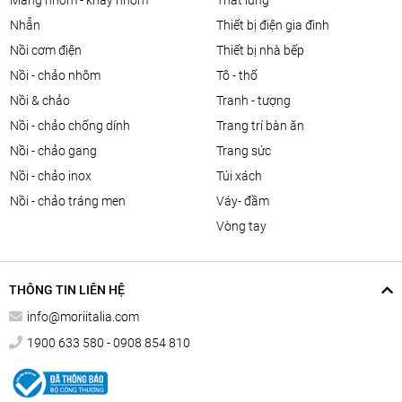
màng nhôm - khay nhôm
thắt lưng
nhẫn
thiết bị điện gia đình
nồi cơm điện
thiết bị nhà bếp
nồi - chảo nhôm
tô - thố
nồi & chảo
tranh - tượng
nồi - chảo chống dính
trang trí bàn ăn
nồi - chảo gang
trang sức
nồi - chảo inox
túi xách
nồi - chảo tráng men
váy- đầm
vòng tay
THÔNG TIN LIÊN HỆ
info@moriitalia.com
1900 633 580 - 0908 854 810