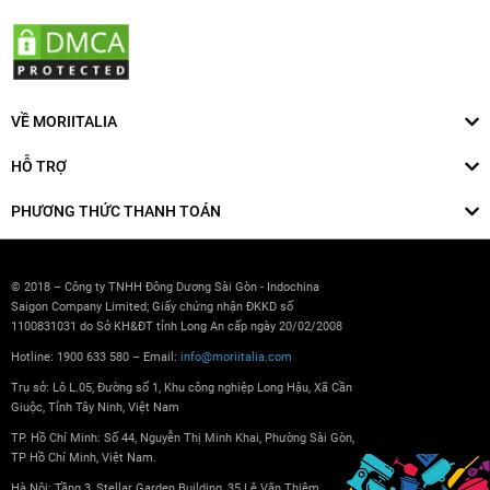
VỀ MORIITALIA
HỖ TRỢ
PHƯƠNG THỨC THANH TOÁN
© 2018 – Công ty TNHH Đông Dương Sài Gòn - Indochina
Saigon Company Limited; Giấy chứng nhận ĐKKD số
1100831031 do Sở KH&ĐT tỉnh Long An cấp ngày 20/02/2008
Hotline: 1900 633 580 – Email:
info@moriitalia.com
Trụ sở: Lô L.05, Đường số 1, Khu công nghiệp Long Hậu, Xã Cần
Giuộc, Tỉnh Tây Ninh, Việt Nam
TP. Hồ Chí Minh: Số 44, Nguyễn Thị Minh Khai, Phường Sài Gòn,
TP Hồ Chí Minh, Việt Nam.
Hà Nội: Tầng 3, Stellar Garden Building, 35 Lê Văn Thiêm,