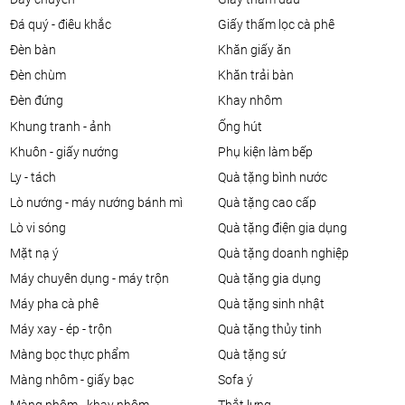
đá quý - điêu khắc
giấy thấm lọc cà phê
đèn bàn
khăn giấy ăn
đèn chùm
khăn trải bàn
đèn đứng
khay nhôm
khung tranh - ảnh
ống hút
khuôn - giấy nướng
phụ kiện làm bếp
ly - tách
quà tặng bình nước
lò nướng - máy nướng bánh mì
quà tặng cao cấp
lò vi sóng
quà tặng điện gia dụng
mặt nạ ý
quà tặng doanh nghiệp
máy chuyên dụng - máy trộn
quà tặng gia dụng
máy pha cà phê
quà tặng sinh nhật
máy xay - ép - trộn
quà tặng thủy tinh
màng bọc thực phẩm
quà tặng sứ
màng nhôm - giấy bạc
sofa ý