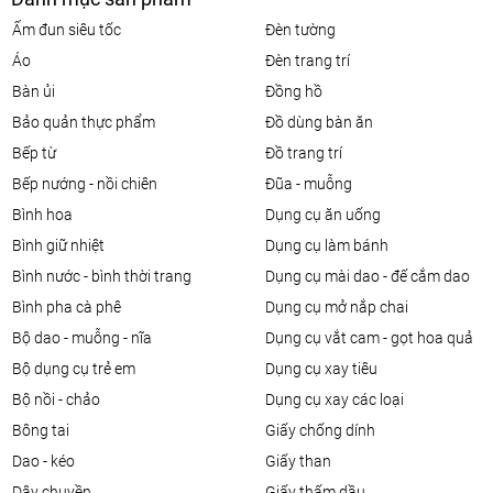
ấm đun siêu tốc
đèn tường
áo
đèn trang trí
bàn ủi
đồng hồ
bảo quản thực phẩm
đồ dùng bàn ăn
bếp từ
đồ trang trí
bếp nướng - nồi chiên
đũa - muỗng
bình hoa
dụng cụ ăn uống
bình giữ nhiệt
dụng cụ làm bánh
bình nước - bình thời trang
dụng cụ mài dao - đế cắm dao
bình pha cà phê
dụng cụ mở nắp chai
bộ dao - muỗng - nĩa
dụng cụ vắt cam - gọt hoa quả
bộ dụng cụ trẻ em
dụng cụ xay tiêu
bộ nồi - chảo
dụng cụ xay các loại
bông tai
giấy chống dính
dao - kéo
giấy than
dây chuyền
giấy thấm dầu