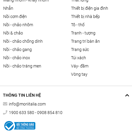
màng nhôm - khay nhôm
thắt lưng
nhẫn
thiết bị điện gia đình
nồi cơm điện
thiết bị nhà bếp
nồi - chảo nhôm
tô - thố
nồi & chảo
tranh - tượng
nồi - chảo chống dính
trang trí bàn ăn
nồi - chảo gang
trang sức
nồi - chảo inox
túi xách
nồi - chảo tráng men
váy- đầm
vòng tay
THÔNG TIN LIÊN HỆ
info@moriitalia.com
1900 633 580 - 0908 854 810