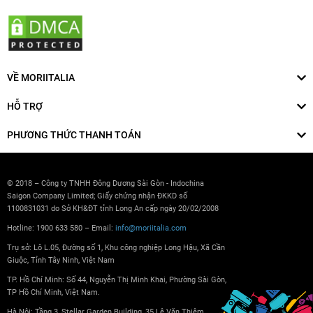
VỀ MORIITALIA
HỖ TRỢ
PHƯƠNG THỨC THANH TOÁN
© 2018 – Công ty TNHH Đông Dương Sài Gòn - Indochina
Saigon Company Limited; Giấy chứng nhận ĐKKD số
1100831031 do Sở KH&ĐT tỉnh Long An cấp ngày 20/02/2008
Hotline: 1900 633 580 – Email:
info@moriitalia.com
Trụ sở: Lô L.05, Đường số 1, Khu công nghiệp Long Hậu, Xã Cần
Giuộc, Tỉnh Tây Ninh, Việt Nam
TP. Hồ Chí Minh: Số 44, Nguyễn Thị Minh Khai, Phường Sài Gòn,
TP Hồ Chí Minh, Việt Nam.
Hà Nội: Tầng 3, Stellar Garden Building, 35 Lê Văn Thiêm,