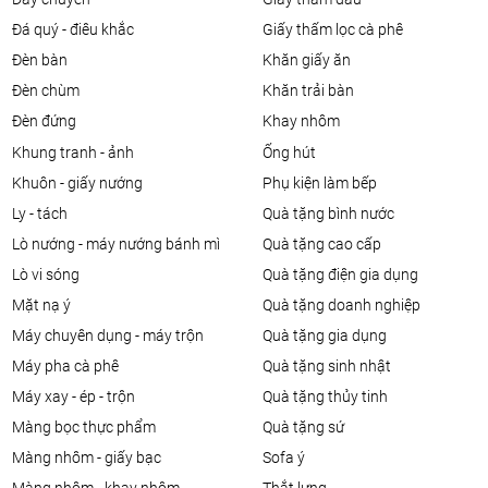
đá quý - điêu khắc
giấy thấm lọc cà phê
đèn bàn
khăn giấy ăn
đèn chùm
khăn trải bàn
đèn đứng
khay nhôm
khung tranh - ảnh
ống hút
khuôn - giấy nướng
phụ kiện làm bếp
ly - tách
quà tặng bình nước
lò nướng - máy nướng bánh mì
quà tặng cao cấp
lò vi sóng
quà tặng điện gia dụng
mặt nạ ý
quà tặng doanh nghiệp
máy chuyên dụng - máy trộn
quà tặng gia dụng
máy pha cà phê
quà tặng sinh nhật
máy xay - ép - trộn
quà tặng thủy tinh
màng bọc thực phẩm
quà tặng sứ
màng nhôm - giấy bạc
sofa ý