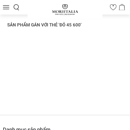
Toggle
0
navigation
SẢN PHẨM GÁN VỚI THẺ 'ĐỎ 45 600'
Danh mục sản phẩm