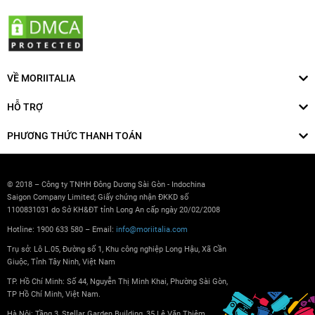
VỀ MORIITALIA
HỖ TRỢ
PHƯƠNG THỨC THANH TOÁN
© 2018 – Công ty TNHH Đông Dương Sài Gòn - Indochina
Saigon Company Limited; Giấy chứng nhận ĐKKD số
1100831031 do Sở KH&ĐT tỉnh Long An cấp ngày 20/02/2008
Hotline: 1900 633 580 – Email:
info@moriitalia.com
Trụ sở: Lô L.05, Đường số 1, Khu công nghiệp Long Hậu, Xã Cần
Giuộc, Tỉnh Tây Ninh, Việt Nam
TP. Hồ Chí Minh: Số 44, Nguyễn Thị Minh Khai, Phường Sài Gòn,
TP Hồ Chí Minh, Việt Nam.
Hà Nội: Tầng 3, Stellar Garden Building, 35 Lê Văn Thiêm,