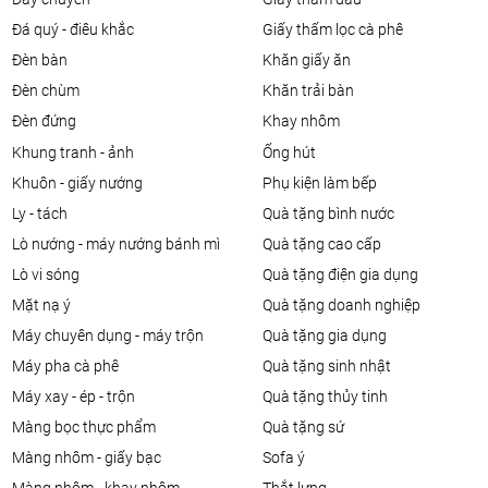
đá quý - điêu khắc
giấy thấm lọc cà phê
đèn bàn
khăn giấy ăn
đèn chùm
khăn trải bàn
đèn đứng
khay nhôm
khung tranh - ảnh
ống hút
khuôn - giấy nướng
phụ kiện làm bếp
ly - tách
quà tặng bình nước
lò nướng - máy nướng bánh mì
quà tặng cao cấp
lò vi sóng
quà tặng điện gia dụng
mặt nạ ý
quà tặng doanh nghiệp
máy chuyên dụng - máy trộn
quà tặng gia dụng
máy pha cà phê
quà tặng sinh nhật
máy xay - ép - trộn
quà tặng thủy tinh
màng bọc thực phẩm
quà tặng sứ
màng nhôm - giấy bạc
sofa ý