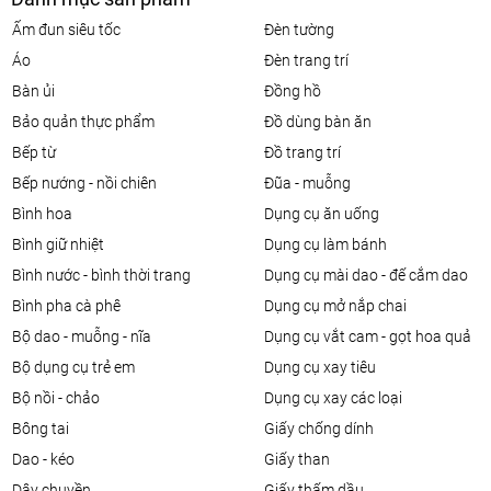
ấm đun siêu tốc
đèn tường
áo
đèn trang trí
bàn ủi
đồng hồ
bảo quản thực phẩm
đồ dùng bàn ăn
bếp từ
đồ trang trí
bếp nướng - nồi chiên
đũa - muỗng
bình hoa
dụng cụ ăn uống
bình giữ nhiệt
dụng cụ làm bánh
bình nước - bình thời trang
dụng cụ mài dao - đế cắm dao
bình pha cà phê
dụng cụ mở nắp chai
bộ dao - muỗng - nĩa
dụng cụ vắt cam - gọt hoa quả
bộ dụng cụ trẻ em
dụng cụ xay tiêu
bộ nồi - chảo
dụng cụ xay các loại
bông tai
giấy chống dính
dao - kéo
giấy than
dây chuyền
giấy thấm dầu