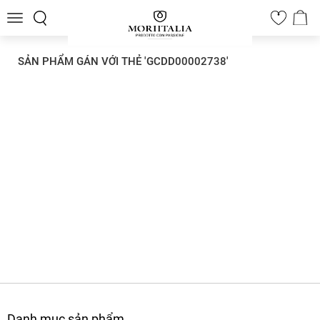
Toggle
0
navigation
SẢN PHẨM GÁN VỚI THẺ 'GCDD00002738'
Danh mục sản phẩm