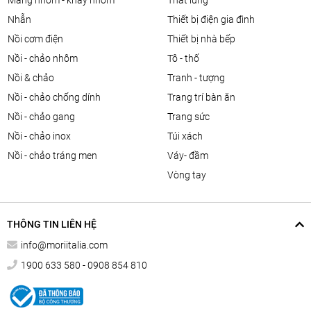
màng nhôm - khay nhôm
thắt lưng
nhẫn
thiết bị điện gia đình
nồi cơm điện
thiết bị nhà bếp
nồi - chảo nhôm
tô - thố
nồi & chảo
tranh - tượng
nồi - chảo chống dính
trang trí bàn ăn
nồi - chảo gang
trang sức
nồi - chảo inox
túi xách
nồi - chảo tráng men
váy- đầm
vòng tay
THÔNG TIN LIÊN HỆ
info@moriitalia.com
1900 633 580 - 0908 854 810