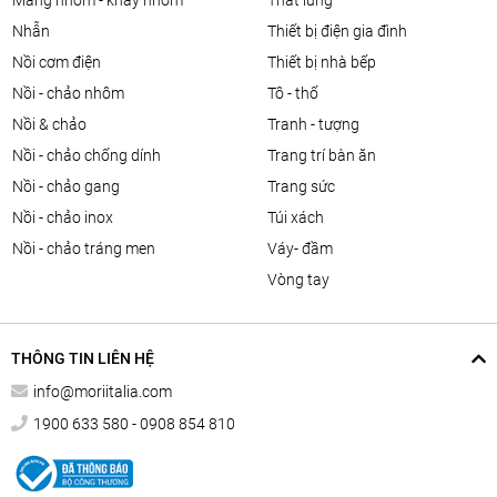
màng nhôm - khay nhôm
thắt lưng
nhẫn
thiết bị điện gia đình
nồi cơm điện
thiết bị nhà bếp
nồi - chảo nhôm
tô - thố
nồi & chảo
tranh - tượng
nồi - chảo chống dính
trang trí bàn ăn
nồi - chảo gang
trang sức
nồi - chảo inox
túi xách
nồi - chảo tráng men
váy- đầm
vòng tay
THÔNG TIN LIÊN HỆ
info@moriitalia.com
1900 633 580 - 0908 854 810