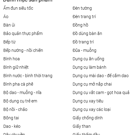
ấm đun siêu tốc
đèn tường
áo
đèn trang trí
bàn ủi
đồng hồ
bảo quản thực phẩm
đồ dùng bàn ăn
bếp từ
đồ trang trí
bếp nướng - nồi chiên
đũa - muỗng
bình hoa
dụng cụ ăn uống
bình giữ nhiệt
dụng cụ làm bánh
bình nước - bình thời trang
dụng cụ mài dao - đế cắm dao
bình pha cà phê
dụng cụ mở nắp chai
bộ dao - muỗng - nĩa
dụng cụ vắt cam - gọt hoa quả
bộ dụng cụ trẻ em
dụng cụ xay tiêu
bộ nồi - chảo
dụng cụ xay các loại
bông tai
giấy chống dính
dao - kéo
giấy than
dây chuyền
giấy thấm dầu