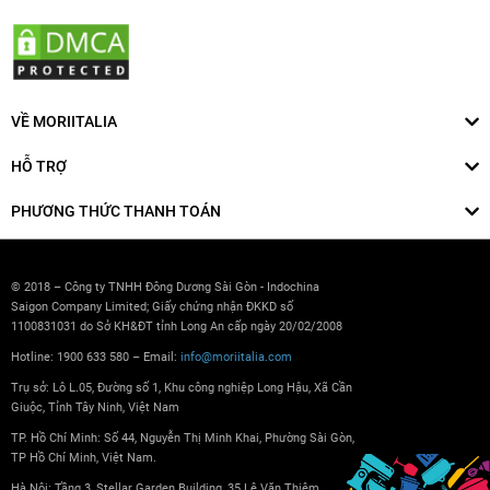
VỀ MORIITALIA
HỖ TRỢ
PHƯƠNG THỨC THANH TOÁN
© 2018 – Công ty TNHH Đông Dương Sài Gòn - Indochina
Saigon Company Limited; Giấy chứng nhận ĐKKD số
1100831031 do Sở KH&ĐT tỉnh Long An cấp ngày 20/02/2008
Hotline: 1900 633 580 – Email:
info@moriitalia.com
Trụ sở: Lô L.05, Đường số 1, Khu công nghiệp Long Hậu, Xã Cần
Giuộc, Tỉnh Tây Ninh, Việt Nam
TP. Hồ Chí Minh: Số 44, Nguyễn Thị Minh Khai, Phường Sài Gòn,
TP Hồ Chí Minh, Việt Nam.
Hà Nội: Tầng 3, Stellar Garden Building, 35 Lê Văn Thiêm,