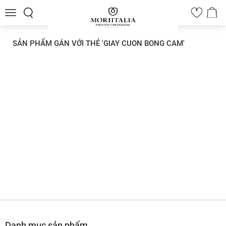
Toggle
0
navigation
SẢN PHẨM GÁN VỚI THẺ 'GIAY CUON BONG CAM'
Danh mục sản phẩm