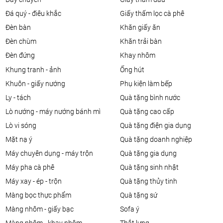
đá quý - điêu khắc
giấy thấm lọc cà phê
đèn bàn
khăn giấy ăn
đèn chùm
khăn trải bàn
đèn đứng
khay nhôm
khung tranh - ảnh
ống hút
khuôn - giấy nướng
phụ kiện làm bếp
ly - tách
quà tặng bình nước
lò nướng - máy nướng bánh mì
quà tặng cao cấp
lò vi sóng
quà tặng điện gia dụng
mặt nạ ý
quà tặng doanh nghiệp
máy chuyên dụng - máy trộn
quà tặng gia dụng
máy pha cà phê
quà tặng sinh nhật
máy xay - ép - trộn
quà tặng thủy tinh
màng bọc thực phẩm
quà tặng sứ
màng nhôm - giấy bạc
sofa ý