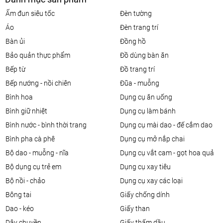
ấm đun siêu tốc
đèn tường
áo
đèn trang trí
bàn ủi
đồng hồ
bảo quản thực phẩm
đồ dùng bàn ăn
bếp từ
đồ trang trí
bếp nướng - nồi chiên
đũa - muỗng
bình hoa
dụng cụ ăn uống
bình giữ nhiệt
dụng cụ làm bánh
bình nước - bình thời trang
dụng cụ mài dao - đế cắm dao
bình pha cà phê
dụng cụ mở nắp chai
bộ dao - muỗng - nĩa
dụng cụ vắt cam - gọt hoa quả
bộ dụng cụ trẻ em
dụng cụ xay tiêu
bộ nồi - chảo
dụng cụ xay các loại
bông tai
giấy chống dính
dao - kéo
giấy than
dây chuyền
giấy thấm dầu