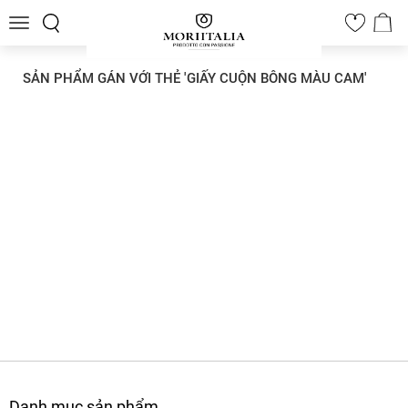
Toggle
0
navigation
SẢN PHẨM GÁN VỚI THẺ 'GIẤY CUỘN BÔNG MÀU CAM'
Danh mục sản phẩm