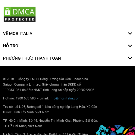
VỀ MORIITALIA
HỖ TRỢ
PHƯƠNG THỨC THANH TOÁN
© 2018 – Công ty TNHH Đông Dương Sài Gòn - Indochina
Saigon Company Limited; Giấy chứng nhận ĐKKD số
1100831031 do Sở KH&ĐT tỉnh Long An cấp ngày 20/02/2008
Hotline: 1900 633 580 – Email:
info@moriitalia.com
Trụ sở: Lô L.05, Đường số 1, Khu công nghiệp Long Hậu, Xã Cần
Giuộc, Tỉnh Tây Ninh, Việt Nam
TP. Hồ Chí Minh: Số 44, Nguyễn Thị Minh Khai, Phường Sài Gòn,
TP Hồ Chí Minh, Việt Nam.
Hà Nội: Tầng 3, Stellar Garden Building, 35 Lê Văn Thiêm,