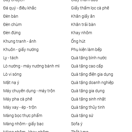
đá quý - điêu khắc
giấy thấm lọc cà phê
đèn bàn
khăn giấy ăn
đèn chùm
khăn trải bàn
đèn đứng
khay nhôm
khung tranh - ảnh
ống hút
khuôn - giấy nướng
phụ kiện làm bếp
ly - tách
quà tặng bình nước
lò nướng - máy nướng bánh mì
quà tặng cao cấp
lò vi sóng
quà tặng điện gia dụng
mặt nạ ý
quà tặng doanh nghiệp
máy chuyên dụng - máy trộn
quà tặng gia dụng
máy pha cà phê
quà tặng sinh nhật
máy xay - ép - trộn
quà tặng thủy tinh
màng bọc thực phẩm
quà tặng sứ
màng nhôm - giấy bạc
sofa ý