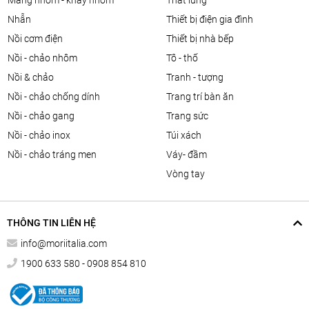
màng nhôm - khay nhôm
thắt lưng
nhẫn
thiết bị điện gia đình
nồi cơm điện
thiết bị nhà bếp
nồi - chảo nhôm
tô - thố
nồi & chảo
tranh - tượng
nồi - chảo chống dính
trang trí bàn ăn
nồi - chảo gang
trang sức
nồi - chảo inox
túi xách
nồi - chảo tráng men
váy- đầm
vòng tay
THÔNG TIN LIÊN HỆ
info@moriitalia.com
1900 633 580 - 0908 854 810