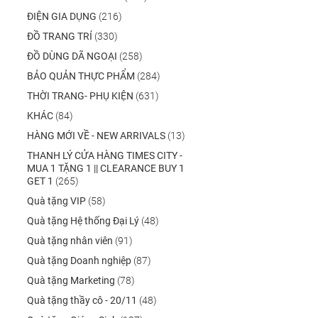
ĐIỆN GIA DỤNG
(216)
ĐỒ TRANG TRÍ
(330)
ĐỒ DÙNG DÃ NGOẠI
(258)
BẢO QUẢN THỰC PHẨM
(284)
THỜI TRANG- PHỤ KIỆN
(631)
KHÁC
(84)
HÀNG MỚI VỀ - NEW ARRIVALS
(13)
THANH LÝ CỬA HÀNG TIMES CITY -
MUA 1 TẶNG 1 || CLEARANCE BUY 1
GET 1
(265)
Quà tặng VIP
(58)
Quà tặng Hệ thống Đại Lý
(48)
Quà tặng nhân viên
(91)
Quà tặng Doanh nghiệp
(87)
Quà tặng Marketing
(78)
Quà tặng thầy cô - 20/11
(48)