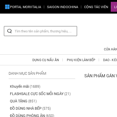
PORTAL MORIITALIA
SAIGON INDOCHINA
CỘNG TÁC VIÊN
L
CỬA HÀ
DỤNG CỤ NẤU ĂN
PHỤ KIỆN LÀM BẾP
DAO - KÉ
DANH MỤC SẢN PHẨM
SẢN PHẨM GÁN V
Khuyến mãi
(1689)
FLASHSALE CỰC SỐC MỖI NGÀY
(21)
QUÀ TẶNG
(851)
ĐỒ DÙNG NHÀ BẾP
(575)
ĐỒ DÙNG PHÒNG ĂN
(650)