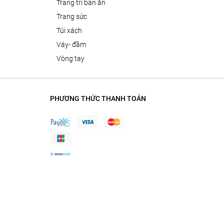
trang trí bàn ăn
trang sức
túi xách
váy- đầm
vòng tay
PHƯƠNG THỨC THANH TOÁN