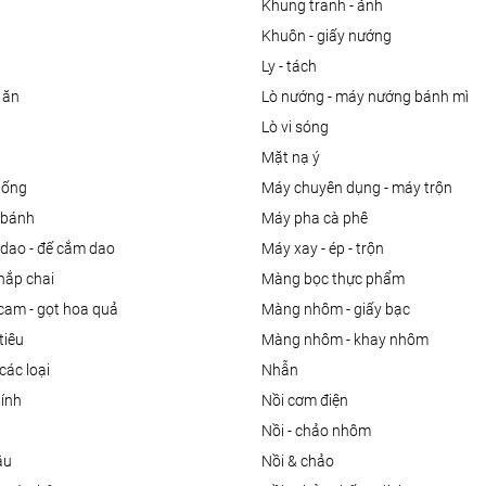
khung tranh - ảnh
khuôn - giấy nướng
ly - tách
 ăn
lò nướng - máy nướng bánh mì
lò vi sóng
mặt nạ ý
uống
máy chuyên dụng - máy trộn
m bánh
máy pha cà phê
 dao - đế cắm dao
máy xay - ép - trộn
nắp chai
màng bọc thực phẩm
 cam - gọt hoa quả
màng nhôm - giấy bạc
tiêu
màng nhôm - khay nhôm
các loại
nhẫn
dính
nồi cơm điện
nồi - chảo nhôm
ầu
nồi & chảo