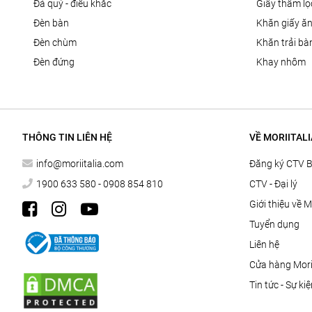
đá quý - điêu khắc
giấy thấm l
đèn bàn
khăn giấy ă
đèn chùm
khăn trải bà
đèn đứng
khay nhôm
THÔNG TIN LIÊN HỆ
VỀ MORIITALI
info@moriitalia.com
Đăng ký CTV 
1900 633 580 - 0908 854 810
CTV - Đại lý
Giới thiệu về M
Tuyển dụng
Liên hệ
Cửa hàng Morii
Tin tức - Sự ki