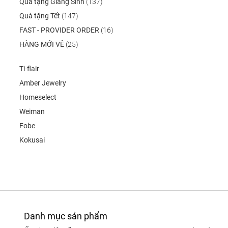
Quà tặng Giáng Sinh
(137)
Quà tặng Tết
(147)
FAST - PROVIDER ORDER
(16)
HÀNG MỚI VÊ
(25)
Ti-flair
Amber Jewelry
Homeselect
Weiman
Fobe
Kokusai
Danh mục sản phẩm