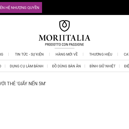
IÊN HỆ NHƯỢNG QUYỀN
NG
TIN TỨC - SỰ KIỆN
HÀNG MỚI VỀ
THƯƠNG HIỆU
CA
O
DỤNG CỤ LÀM BÁNH
ĐỒ DÙNG BÀN ĂN
BÌNH GIỮ NHIỆT
ĐI
ỚI THẺ 'GIẤY NẾN 5M'