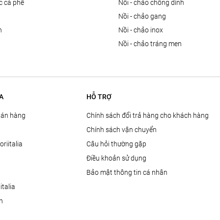
ọc cà phê
nồi - chảo chống dính
n
nồi - chảo gang
n
nồi - chảo inox
nồi - chảo tráng men
A
HỖ TRỢ
Bán hàng
Chính sách đổi trả hàng cho khách hàng
Chính sách vận chuyển
oriitalia
Câu hỏi thường gặp
Điều khoản sử dụng
Bảo mật thông tin cá nhân
talia
ện