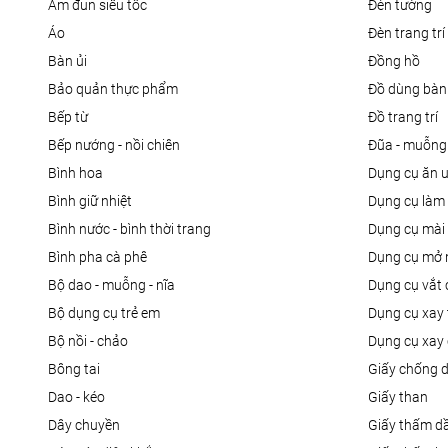
ấm đun siêu tốc
đèn tường
áo
đèn trang trí
bàn ủi
đồng hồ
bảo quản thực phẩm
đồ dùng bàn
bếp từ
đồ trang trí
bếp nướng - nồi chiên
đũa - muỗng
bình hoa
dụng cụ ăn 
bình giữ nhiệt
dụng cụ là
bình nước - bình thời trang
dụng cụ mài
bình pha cà phê
dụng cụ mở 
bộ dao - muỗng - nĩa
dụng cụ vắt
bộ dụng cụ trẻ em
dụng cụ xay 
bộ nồi - chảo
dụng cụ xay 
bông tai
giấy chống 
dao - kéo
giấy than
dây chuyền
giấy thấm d