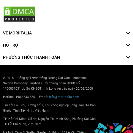
VỀ MORIITALIA
HỖ TRỢ
PHƯƠNG THỨC THANH TOÁN
© 2018 – Công ty TNHH Đông Dương Sài Gòn - Indochina
Saigon Company Limited; Giấy chứng nhận ĐKKD số
1100831031 do Sở KH&ĐT tỉnh Long An cấp ngày 20/02/2008
Hotline: 1900 633 580 – Email:
info@moriitalia.com
Trụ sở: Lô L.05, Đường số 1, Khu công nghiệp Long Hậu, Xã Cần
Giuộc, Tỉnh Tây Ninh, Việt Nam
TP. Hồ Chí Minh: Số 44, Nguyễn Thị Minh Khai, Phường Sài Gòn,
TP Hồ Chí Minh, Việt Nam.
Hà Nội: Tầng 3, Stellar Garden Building, 35 Lê Văn Thiêm,