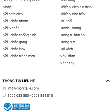
màng nhôm - khay nhôm
thắt lưng
nhẫn
thiết bị điện gia đình
nồi cơm điện
thiết bị nhà bếp
nồi - chảo nhôm
tô - thố
nồi & chảo
tranh - tượng
nồi - chảo chống dính
trang trí bàn ăn
nồi - chảo gang
trang sức
nồi - chảo inox
túi xách
nồi - chảo tráng men
váy- đầm
vòng tay
THÔNG TIN LIÊN HỆ
info@moriitalia.com
1900 633 580 - 0908 854 810