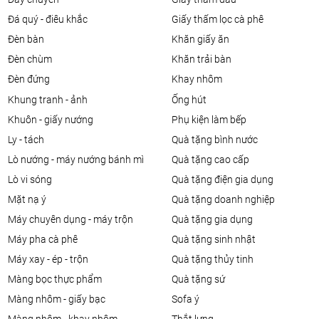
đá quý - điêu khắc
giấy thấm lọc cà phê
đèn bàn
khăn giấy ăn
đèn chùm
khăn trải bàn
đèn đứng
khay nhôm
khung tranh - ảnh
ống hút
khuôn - giấy nướng
phụ kiện làm bếp
ly - tách
quà tặng bình nước
lò nướng - máy nướng bánh mì
quà tặng cao cấp
lò vi sóng
quà tặng điện gia dụng
mặt nạ ý
quà tặng doanh nghiệp
máy chuyên dụng - máy trộn
quà tặng gia dụng
máy pha cà phê
quà tặng sinh nhật
máy xay - ép - trộn
quà tặng thủy tinh
màng bọc thực phẩm
quà tặng sứ
màng nhôm - giấy bạc
sofa ý