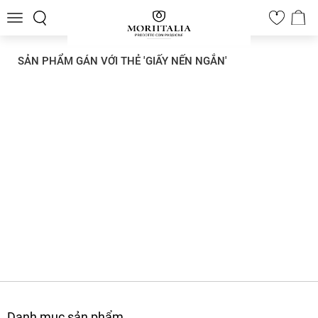
Toggle
0
navigation
SẢN PHẨM GÁN VỚI THẺ 'GIẤY NẾN NGẮN'
Danh mục sản phẩm