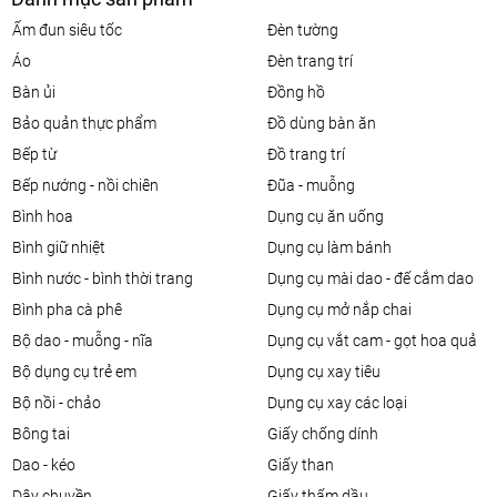
ấm đun siêu tốc
đèn tường
áo
đèn trang trí
bàn ủi
đồng hồ
bảo quản thực phẩm
đồ dùng bàn ăn
bếp từ
đồ trang trí
bếp nướng - nồi chiên
đũa - muỗng
bình hoa
dụng cụ ăn uống
bình giữ nhiệt
dụng cụ làm bánh
bình nước - bình thời trang
dụng cụ mài dao - đế cắm dao
bình pha cà phê
dụng cụ mở nắp chai
bộ dao - muỗng - nĩa
dụng cụ vắt cam - gọt hoa quả
bộ dụng cụ trẻ em
dụng cụ xay tiêu
bộ nồi - chảo
dụng cụ xay các loại
bông tai
giấy chống dính
dao - kéo
giấy than
dây chuyền
giấy thấm dầu