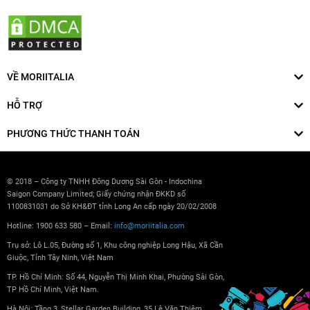
VỀ MORIITALIA
HỖ TRỢ
PHƯƠNG THỨC THANH TOÁN
© 2018 – Công ty TNHH Đông Dương Sài Gòn - Indochina
Saigon Company Limited; Giấy chứng nhận ĐKKD số
1100831031 do Sở KH&ĐT tỉnh Long An cấp ngày 20/02/2008
Hotline: 1900 633 580 – Email:
info@moriitalia.com
Trụ sở: Lô L.05, Đường số 1, Khu công nghiệp Long Hậu, Xã Cần
Giuộc, Tỉnh Tây Ninh, Việt Nam
TP. Hồ Chí Minh: Số 44, Nguyễn Thị Minh Khai, Phường Sài Gòn,
TP Hồ Chí Minh, Việt Nam.
Hà Nội: Tầng 3, Stellar Garden Building, 35 Lê Văn Thiêm,