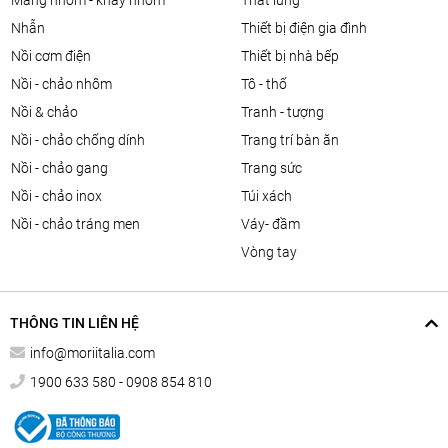
màng nhôm - khay nhôm
thắt lưng
nhẫn
thiết bị điện gia đình
nồi cơm điện
thiết bị nhà bếp
nồi - chảo nhôm
tô - thố
nồi & chảo
tranh - tượng
nồi - chảo chống dính
trang trí bàn ăn
nồi - chảo gang
trang sức
nồi - chảo inox
túi xách
nồi - chảo tráng men
váy- đầm
vòng tay
THÔNG TIN LIÊN HỆ
info@moriitalia.com
1900 633 580 - 0908 854 810