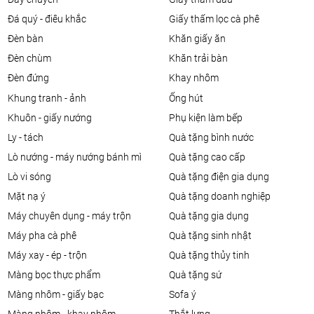
đá quý - điêu khắc
giấy thấm lọc cà phê
đèn bàn
khăn giấy ăn
đèn chùm
khăn trải bàn
đèn đứng
khay nhôm
khung tranh - ảnh
ống hút
khuôn - giấy nướng
phụ kiện làm bếp
ly - tách
quà tặng bình nước
lò nướng - máy nướng bánh mì
quà tặng cao cấp
lò vi sóng
quà tặng điện gia dụng
mặt nạ ý
quà tặng doanh nghiệp
máy chuyên dụng - máy trộn
quà tặng gia dụng
máy pha cà phê
quà tặng sinh nhật
máy xay - ép - trộn
quà tặng thủy tinh
màng bọc thực phẩm
quà tặng sứ
màng nhôm - giấy bạc
sofa ý