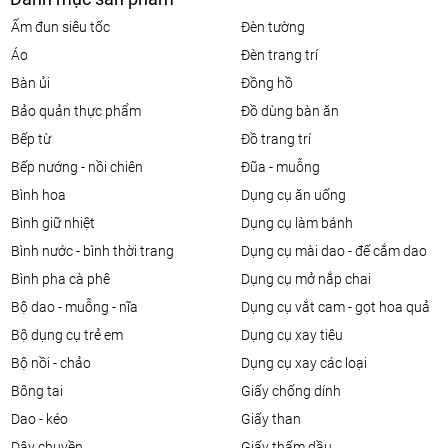
ấm đun siêu tốc
đèn tường
áo
đèn trang trí
bàn ủi
đồng hồ
bảo quản thực phẩm
đồ dùng bàn ăn
bếp từ
đồ trang trí
bếp nướng - nồi chiên
đũa - muỗng
bình hoa
dụng cụ ăn uống
bình giữ nhiệt
dụng cụ làm bánh
bình nước - bình thời trang
dụng cụ mài dao - đế cắm dao
bình pha cà phê
dụng cụ mở nắp chai
bộ dao - muỗng - nĩa
dụng cụ vắt cam - gọt hoa quả
bộ dụng cụ trẻ em
dụng cụ xay tiêu
bộ nồi - chảo
dụng cụ xay các loại
bông tai
giấy chống dính
dao - kéo
giấy than
dây chuyền
giấy thấm dầu