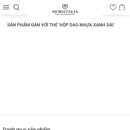
Toggle
0
navigation
SẢN PHẨM GÁN VỚI THẺ 'HỘP DAO NHỰA XANH DÀI'
Danh mục sản phẩm