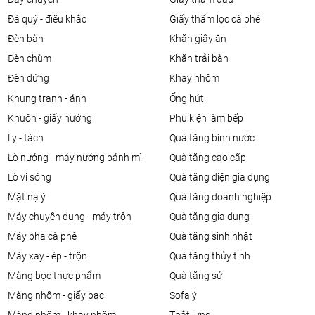
đá quý - điêu khắc
giấy thấm lọc cà phê
đèn bàn
khăn giấy ăn
đèn chùm
khăn trải bàn
đèn đứng
khay nhôm
khung tranh - ảnh
ống hút
khuôn - giấy nướng
phụ kiện làm bếp
ly - tách
quà tặng bình nước
lò nướng - máy nướng bánh mì
quà tặng cao cấp
lò vi sóng
quà tặng điện gia dụng
mặt nạ ý
quà tặng doanh nghiệp
máy chuyên dụng - máy trộn
quà tặng gia dụng
máy pha cà phê
quà tặng sinh nhật
máy xay - ép - trộn
quà tặng thủy tinh
màng bọc thực phẩm
quà tặng sứ
màng nhôm - giấy bạc
sofa ý