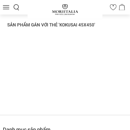
Toggle
0
navigation
SẢN PHẨM GÁN VỚI THẺ 'KOKUSAI 45X450'
Danh mục sản phẩm