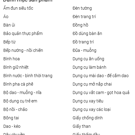
ấm đun siêu tốc
đèn tường
áo
đèn trang trí
bàn ủi
đồng hồ
bảo quản thực phẩm
đồ dùng bàn ăn
bếp từ
đồ trang trí
bếp nướng - nồi chiên
đũa - muỗng
bình hoa
dụng cụ ăn uống
bình giữ nhiệt
dụng cụ làm bánh
bình nước - bình thời trang
dụng cụ mài dao - đế cắm dao
bình pha cà phê
dụng cụ mở nắp chai
bộ dao - muỗng - nĩa
dụng cụ vắt cam - gọt hoa quả
bộ dụng cụ trẻ em
dụng cụ xay tiêu
bộ nồi - chảo
dụng cụ xay các loại
bông tai
giấy chống dính
dao - kéo
giấy than
dây chuyền
giấy thấm dầu