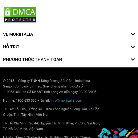
VỀ MORIITALIA
HỖ TRỢ
PHƯƠNG THỨC THANH TOÁN
© 2018 – Công ty TNHH Đông Dương Sài Gòn - Indochina
Saigon Company Limited; Giấy chứng nhận ĐKKD số
1100831031 do Sở KH&ĐT tỉnh Long An cấp ngày 20/02/2008
Hotline: 1900 633 580 – Email:
info@moriitalia.com
Trụ sở: Lô L.05, Đường số 1, Khu công nghiệp Long Hậu, Xã Cần
Giuộc, Tỉnh Tây Ninh, Việt Nam
TP. Hồ Chí Minh: Số 44, Nguyễn Thị Minh Khai, Phường Sài Gòn,
TP Hồ Chí Minh, Việt Nam.
Hà Nội: Tầng 3, Stellar Garden Building, 35 Lê Văn Thiêm,