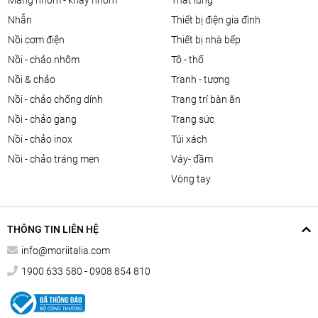
màng nhôm - khay nhôm
thắt lưng
nhẫn
thiết bị điện gia đình
nồi cơm điện
thiết bị nhà bếp
nồi - chảo nhôm
tô - thố
nồi & chảo
tranh - tượng
nồi - chảo chống dính
trang trí bàn ăn
nồi - chảo gang
trang sức
nồi - chảo inox
túi xách
nồi - chảo tráng men
váy- đầm
vòng tay
THÔNG TIN LIÊN HỆ
info@moriitalia.com
1900 633 580 - 0908 854 810