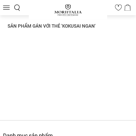
Toggle
0
navigation
SẢN PHẨM GÁN VỚI THẺ 'KOKUSAI NGAN'
Danh mục sản phẩm