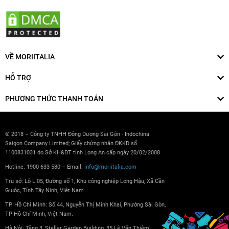
VỀ MORIITALIA
HỖ TRỢ
PHƯƠNG THỨC THANH TOÁN
© 2018 – Công ty TNHH Đông Dương Sài Gòn - Indochina
Saigon Company Limited; Giấy chứng nhận ĐKKD số
1100831031 do Sở KH&ĐT tỉnh Long An cấp ngày 20/02/2008
Hotline: 1900 633 580 – Email:
info@moriitalia.com
Trụ sở: Lô L.05, Đường số 1, Khu công nghiệp Long Hậu, Xã Cần
Giuộc, Tỉnh Tây Ninh, Việt Nam
TP. Hồ Chí Minh: Số 44, Nguyễn Thị Minh Khai, Phường Sài Gòn,
TP Hồ Chí Minh, Việt Nam.
Hà Nội: Tầng 3, Stellar Garden Building, 35 Lê Văn Thiêm,