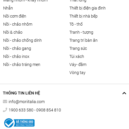
màng nhôm - khay nhôm
thắt lưng
nhẫn
thiết bị điện gia đình
nồi cơm điện
thiết bị nhà bếp
nồi - chảo nhôm
tô - thố
nồi & chảo
tranh - tượng
nồi - chảo chống dính
trang trí bàn ăn
nồi - chảo gang
trang sức
nồi - chảo inox
túi xách
nồi - chảo tráng men
váy- đầm
vòng tay
THÔNG TIN LIÊN HỆ
info@moriitalia.com
1900 633 580 - 0908 854 810