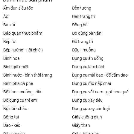
ấm đun siêu tốc
đèn tường
áo
đèn trang trí
bàn ủi
đồng hồ
bảo quản thực phẩm
đồ dùng bàn ăn
bếp từ
đồ trang trí
bếp nướng - nồi chiên
đũa - muỗng
bình hoa
dụng cụ ăn uống
bình giữ nhiệt
dụng cụ làm bánh
bình nước - bình thời trang
dụng cụ mài dao - đế cắm dao
bình pha cà phê
dụng cụ mở nắp chai
bộ dao - muỗng - nĩa
dụng cụ vắt cam - gọt hoa quả
bộ dụng cụ trẻ em
dụng cụ xay tiêu
bộ nồi - chảo
dụng cụ xay các loại
bông tai
giấy chống dính
dao - kéo
giấy than
dây chuyền
giấy thấm dầu