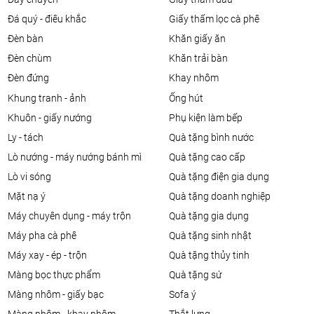
đá quý - điêu khắc
giấy thấm lọc cà phê
đèn bàn
khăn giấy ăn
đèn chùm
khăn trải bàn
đèn đứng
khay nhôm
khung tranh - ảnh
ống hút
khuôn - giấy nướng
phụ kiện làm bếp
ly - tách
quà tặng bình nước
lò nướng - máy nướng bánh mì
quà tặng cao cấp
lò vi sóng
quà tặng điện gia dụng
mặt nạ ý
quà tặng doanh nghiệp
máy chuyên dụng - máy trộn
quà tặng gia dụng
máy pha cà phê
quà tặng sinh nhật
máy xay - ép - trộn
quà tặng thủy tinh
màng bọc thực phẩm
quà tặng sứ
màng nhôm - giấy bạc
sofa ý