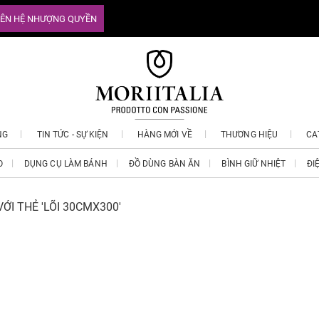
IÊN HỆ NHƯỢNG QUYỀN
NG
TIN TỨC - SỰ KIỆN
HÀNG MỚI VỀ
THƯƠNG HIỆU
CA
O
DỤNG CỤ LÀM BÁNH
ĐỒ DÙNG BÀN ĂN
BÌNH GIỮ NHIỆT
ĐI
ỚI THẺ 'LÕI 30CMX300'