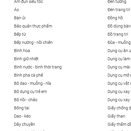
ấm đun siêu tốc
đèn tường
áo
đèn trang trí
bàn ủi
đồng hồ
bảo quản thực phẩm
đồ dùng bàn
bếp từ
đồ trang trí
bếp nướng - nồi chiên
đũa - muỗng
bình hoa
dụng cụ ăn 
bình giữ nhiệt
dụng cụ là
bình nước - bình thời trang
dụng cụ mài
bình pha cà phê
dụng cụ mở 
bộ dao - muỗng - nĩa
dụng cụ vắt
bộ dụng cụ trẻ em
dụng cụ xay 
bộ nồi - chảo
dụng cụ xay 
bông tai
giấy chống 
dao - kéo
giấy than
dây chuyền
giấy thấm d