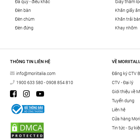
đá quý - điêu khắc
giấy thấm l
đèn bàn
khăn giấy ă
đèn chùm
khăn trải bà
đèn đứng
khay nhôm
THÔNG TIN LIÊN HỆ
VỀ MORIITALI
info@moriitalia.com
Đăng ký CTV 
1900 633 580 - 0908 854 810
CTV - Đại lý
Giới thiệu về M
Tuyển dụng
Liên hệ
Cửa hàng Morii
Tin tức - Sự ki