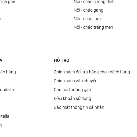
ọc cà phê
nồi - chảo chống dính
n
nồi - chảo gang
n
nồi - chảo inox
nồi - chảo tráng men
A
HỖ TRỢ
Bán hàng
Chính sách đổi trả hàng cho khách hàng
Chính sách vận chuyển
oriitalia
Câu hỏi thường gặp
Điều khoản sử dụng
Bảo mật thông tin cá nhân
talia
ện