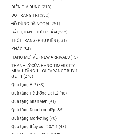
ĐIỆN GIA DỤNG
(218)
ĐỒ TRANG TRÍ
(330)
ĐỒ DÙNG DÃ NGOẠI
(261)
BẢO QUẢN THỰC PHẨM
(288)
THỜI TRANG- PHỤ KIỆN
(631)
KHÁC
(84)
HÀNG MỚI VỀ - NEW ARRIVALS
(13)
THANH LÝ CỬA HÀNG TIMES CITY -
MUA 1 TẶNG 1 || CLEARANCE BUY 1
GET 1
(270)
Quà tặng VIP
(58)
Quà tặng Hệ thống Đại Lý
(48)
Quà tặng nhân viên
(91)
Quà tặng Doanh nghiệp
(86)
Quà tặng Marketing
(78)
Quà tặng thầy cô - 20/11
(48)