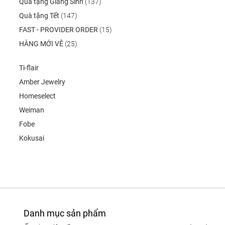
Quà tặng Giáng Sinh
(137)
Quà tặng Tết
(147)
FAST - PROVIDER ORDER
(15)
HÀNG MỚI VÊ
(25)
Ti-flair
Amber Jewelry
Homeselect
Weiman
Fobe
Kokusai
Danh mục sản phẩm