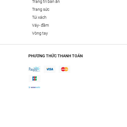
trang trí bàn ăn
trang sức
túi xách
váy- đầm
vòng tay
PHƯƠNG THỨC THANH TOÁN