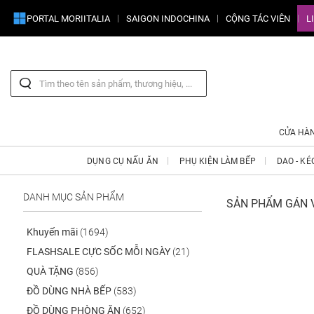
PORTAL MORIITALIA
SAIGON INDOCHINA
CỘNG TÁC VIÊN
L
CỬA HÀ
DỤNG CỤ NẤU ĂN
PHỤ KIỆN LÀM BẾP
DAO - KÉ
DANH MỤC SẢN PHẨM
SẢN PHẨM GÁN V
Khuyến mãi
(1694)
FLASHSALE CỰC SỐC MỖI NGÀY
(21)
QUÀ TẶNG
(856)
ĐỒ DÙNG NHÀ BẾP
(583)
ĐỒ DÙNG PHÒNG ĂN
(652)