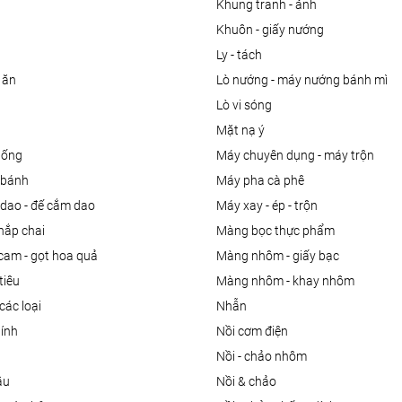
khung tranh - ảnh
khuôn - giấy nướng
ly - tách
 ăn
lò nướng - máy nướng bánh mì
lò vi sóng
mặt nạ ý
uống
máy chuyên dụng - máy trộn
m bánh
máy pha cà phê
 dao - đế cắm dao
máy xay - ép - trộn
nắp chai
màng bọc thực phẩm
 cam - gọt hoa quả
màng nhôm - giấy bạc
tiêu
màng nhôm - khay nhôm
các loại
nhẫn
dính
nồi cơm điện
nồi - chảo nhôm
ầu
nồi & chảo