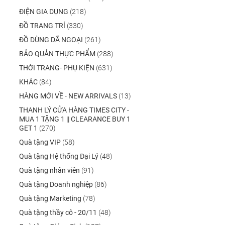
ĐIỆN GIA DỤNG
(218)
ĐỒ TRANG TRÍ
(330)
ĐỒ DÙNG DÃ NGOẠI
(261)
BẢO QUẢN THỰC PHẨM
(288)
THỜI TRANG- PHỤ KIỆN
(631)
KHÁC
(84)
HÀNG MỚI VỀ - NEW ARRIVALS
(13)
THANH LÝ CỬA HÀNG TIMES CITY -
MUA 1 TẶNG 1 || CLEARANCE BUY 1
GET 1
(270)
Quà tặng VIP
(58)
Quà tặng Hệ thống Đại Lý
(48)
Quà tặng nhân viên
(91)
Quà tặng Doanh nghiệp
(86)
Quà tặng Marketing
(78)
Quà tặng thầy cô - 20/11
(48)