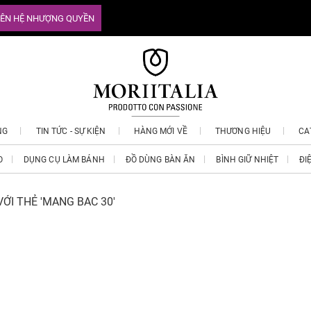
IÊN HỆ NHƯỢNG QUYỀN
NG
TIN TỨC - SỰ KIỆN
HÀNG MỚI VỀ
THƯƠNG HIỆU
CA
O
DỤNG CỤ LÀM BÁNH
ĐỒ DÙNG BÀN ĂN
BÌNH GIỮ NHIỆT
ĐI
ỚI THẺ 'MANG BAC 30'