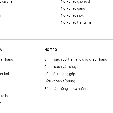
ọc cà phê
nồi - chảo chống dính
n
nồi - chảo gang
n
nồi - chảo inox
nồi - chảo tráng men
A
HỖ TRỢ
Bán hàng
Chính sách đổi trả hàng cho khách hàng
Chính sách vận chuyển
oriitalia
Câu hỏi thường gặp
Điều khoản sử dụng
Bảo mật thông tin cá nhân
talia
ện