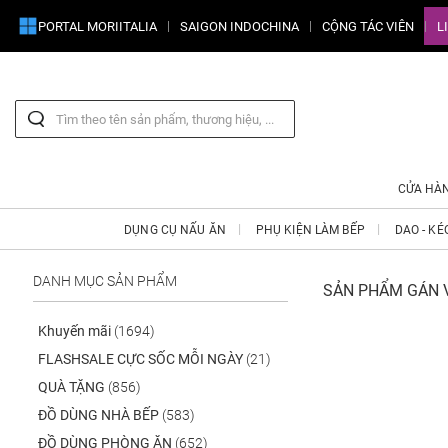
PORTAL MORIITALIA
SAIGON INDOCHINA
CỘNG TÁC VIÊN
L
CỬA HÀ
DỤNG CỤ NẤU ĂN
PHỤ KIỆN LÀM BẾP
DAO - KÉ
DANH MỤC SẢN PHẨM
SẢN PHẨM GÁN V
Khuyến mãi
(1694)
FLASHSALE CỰC SỐC MỖI NGÀY
(21)
QUÀ TẶNG
(856)
ĐỒ DÙNG NHÀ BẾP
(583)
ĐỒ DÙNG PHÒNG ĂN
(652)