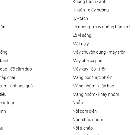
khung tranh - ảnh
khuôn - giấy nướng
ly - tách
 ăn
lò nướng - máy nướng bánh mì
lò vi sóng
mặt nạ ý
uống
máy chuyên dụng - máy trộn
m bánh
máy pha cà phê
 dao - đế cắm dao
máy xay - ép - trộn
nắp chai
màng bọc thực phẩm
 cam - gọt hoa quả
màng nhôm - giấy bạc
tiêu
màng nhôm - khay nhôm
các loại
nhẫn
dính
nồi cơm điện
nồi - chảo nhôm
ầu
nồi & chảo