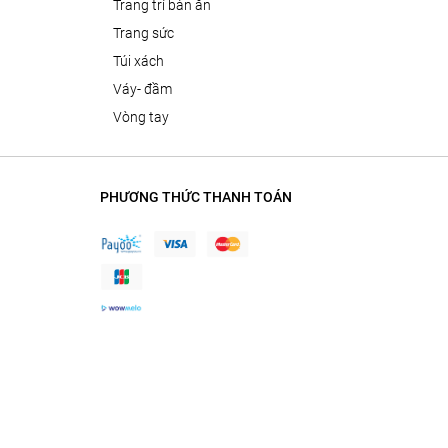
trang trí bàn ăn
trang sức
túi xách
váy- đầm
vòng tay
PHƯƠNG THỨC THANH TOÁN