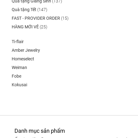
Quà tặng Giáng Sinh
(137)
Quà tặng Tết
(147)
FAST - PROVIDER ORDER
(15)
HÀNG MỚI VÊ
(25)
Ti-flair
Amber Jewelry
Homeselect
Weiman
Fobe
Kokusai
Danh mục sản phẩm