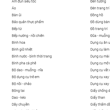
ấm đun siêu tốc
đèn tường
áo
đèn trang trí
bàn ủi
đồng hồ
bảo quản thực phẩm
đồ dùng bàn
bếp từ
đồ trang trí
bếp nướng - nồi chiên
đũa - muỗng
bình hoa
dụng cụ ăn 
bình giữ nhiệt
dụng cụ là
bình nước - bình thời trang
dụng cụ mài
bình pha cà phê
dụng cụ mở 
bộ dao - muỗng - nĩa
dụng cụ vắt
bộ dụng cụ trẻ em
dụng cụ xay 
bộ nồi - chảo
dụng cụ xay 
bông tai
giấy chống 
dao - kéo
giấy than
dây chuyền
giấy thấm d