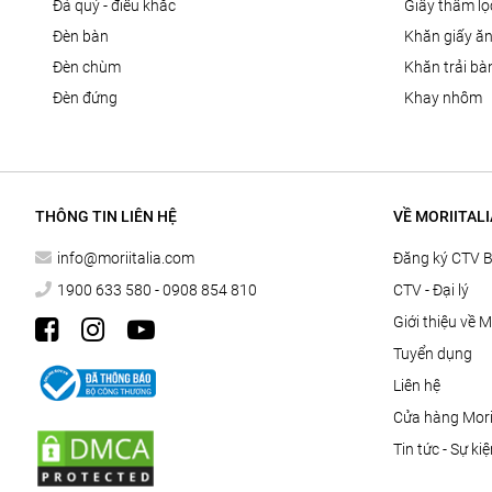
đá quý - điêu khắc
giấy thấm l
đèn bàn
khăn giấy ă
đèn chùm
khăn trải bà
đèn đứng
khay nhôm
THÔNG TIN LIÊN HỆ
VỀ MORIITALI
info@moriitalia.com
Đăng ký CTV 
1900 633 580 - 0908 854 810
CTV - Đại lý
Giới thiệu về M
Tuyển dụng
Liên hệ
Cửa hàng Morii
Tin tức - Sự ki