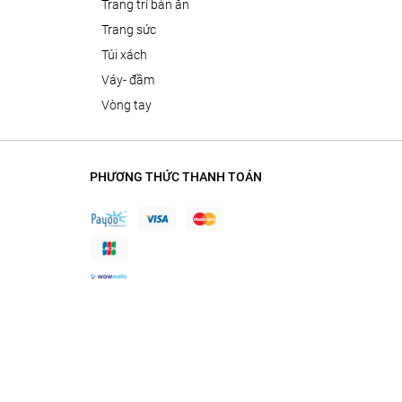
trang trí bàn ăn
trang sức
túi xách
váy- đầm
vòng tay
PHƯƠNG THỨC THANH TOÁN