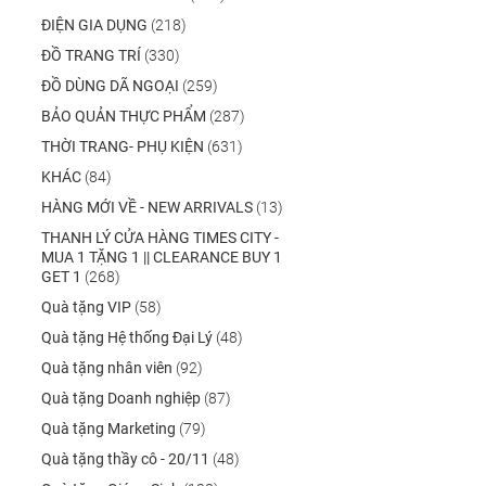
ĐIỆN GIA DỤNG
(218)
ĐỒ TRANG TRÍ
(330)
ĐỒ DÙNG DÃ NGOẠI
(259)
BẢO QUẢN THỰC PHẨM
(287)
THỜI TRANG- PHỤ KIỆN
(631)
KHÁC
(84)
HÀNG MỚI VỀ - NEW ARRIVALS
(13)
THANH LÝ CỬA HÀNG TIMES CITY -
MUA 1 TẶNG 1 || CLEARANCE BUY 1
GET 1
(268)
Quà tặng VIP
(58)
Quà tặng Hệ thống Đại Lý
(48)
Quà tặng nhân viên
(92)
Quà tặng Doanh nghiệp
(87)
Quà tặng Marketing
(79)
Quà tặng thầy cô - 20/11
(48)