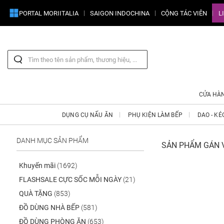
PORTAL MORIITALIA
SAIGON INDOCHINA
CỘNG TÁC VIÊN
L
CỬA HÀ
DỤNG CỤ NẤU ĂN
PHỤ KIỆN LÀM BẾP
DAO - KÉ
DANH MỤC SẢN PHẨM
SẢN PHẨM GÁN V
Khuyến mãi
(1692)
FLASHSALE CỰC SỐC MỖI NGÀY
(21)
QUÀ TẶNG
(853)
ĐỒ DÙNG NHÀ BẾP
(581)
ĐỒ DÙNG PHÒNG ĂN
(653)