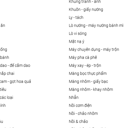
khung tranh - ảnh
khuôn - giấy nướng
ly - tách
 ăn
lò nướng - máy nướng bánh mì
lò vi sóng
mặt nạ ý
uống
máy chuyên dụng - máy trộn
m bánh
máy pha cà phê
 dao - đế cắm dao
máy xay - ép - trộn
nắp chai
màng bọc thực phẩm
 cam - gọt hoa quả
màng nhôm - giấy bạc
tiêu
màng nhôm - khay nhôm
các loại
nhẫn
dính
nồi cơm điện
nồi - chảo nhôm
ầu
nồi & chảo