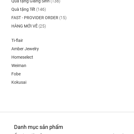
Quà tặng Giáng Sinh
(138)
Quà tặng Tết
(146)
FAST - PROVIDER ORDER
(15)
HÀNG MỚI VÊ
(25)
Ti-flair
Amber Jewelry
Homeselect
Weiman
Fobe
Kokusai
Danh mục sản phẩm