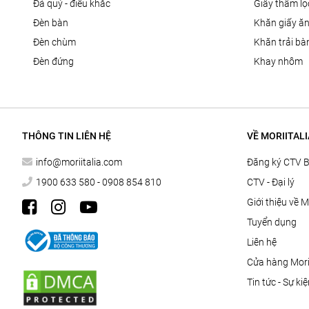
đá quý - điêu khắc
giấy thấm l
đèn bàn
khăn giấy ă
đèn chùm
khăn trải bà
đèn đứng
khay nhôm
THÔNG TIN LIÊN HỆ
VỀ MORIITALI
info@moriitalia.com
Đăng ký CTV 
1900 633 580 - 0908 854 810
CTV - Đại lý
Giới thiệu về M
Tuyển dụng
Liên hệ
Cửa hàng Morii
Tin tức - Sự ki