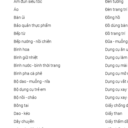
ấm đun siêu tốc
đèn tường
áo
đèn trang trí
bàn ủi
đồng hồ
bảo quản thực phẩm
đồ dùng bàn
bếp từ
đồ trang trí
bếp nướng - nồi chiên
đũa - muỗng
bình hoa
dụng cụ ăn 
bình giữ nhiệt
dụng cụ là
bình nước - bình thời trang
dụng cụ mài
bình pha cà phê
dụng cụ mở 
bộ dao - muỗng - nĩa
dụng cụ vắt
bộ dụng cụ trẻ em
dụng cụ xay 
bộ nồi - chảo
dụng cụ xay 
bông tai
giấy chống 
dao - kéo
giấy than
dây chuyền
giấy thấm d