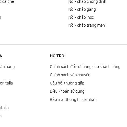
ọc cà phê
nồi - chảo chống dính
n
nồi - chảo gang
n
nồi - chảo inox
nồi - chảo tráng men
A
HỖ TRỢ
Bán hàng
Chính sách đổi trả hàng cho khách hàng
Chính sách vận chuyển
oriitalia
Câu hỏi thường gặp
Điều khoản sử dụng
Bảo mật thông tin cá nhân
talia
ện