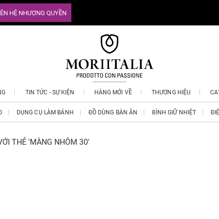
IÊN HỆ NHƯỢNG QUYỀN
NG
TIN TỨC - SỰ KIỆN
HÀNG MỚI VỀ
THƯƠNG HIỆU
CA
O
DỤNG CỤ LÀM BÁNH
ĐỒ DÙNG BÀN ĂN
BÌNH GIỮ NHIỆT
ĐI
ỚI THẺ 'MÀNG NHÔM 30'