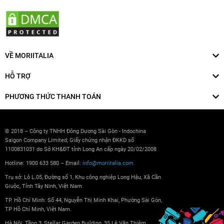
VỀ MORIITALIA
HỖ TRỢ
PHƯƠNG THỨC THANH TOÁN
© 2018 – Công ty TNHH Đông Dương Sài Gòn - Indochina
Saigon Company Limited; Giấy chứng nhận ĐKKD số
1100831031 do Sở KH&ĐT tỉnh Long An cấp ngày 20/02/2008
Hotline: 1900 633 580 – Email:
info@moriitalia.com
Trụ sở: Lô L.05, Đường số 1, Khu công nghiệp Long Hậu, Xã Cần
Giuộc, Tỉnh Tây Ninh, Việt Nam
TP. Hồ Chí Minh: Số 44, Nguyễn Thị Minh Khai, Phường Sài Gòn,
TP Hồ Chí Minh, Việt Nam.
Hà Nội: Tầng 3, Stellar Garden Building, 35 Lê Văn Thiêm,