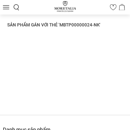
Toggle
0
navigation
SẢN PHẨM GÁN VỚI THẺ 'MBTP00000024-NK'
Danh mục sản phẩm