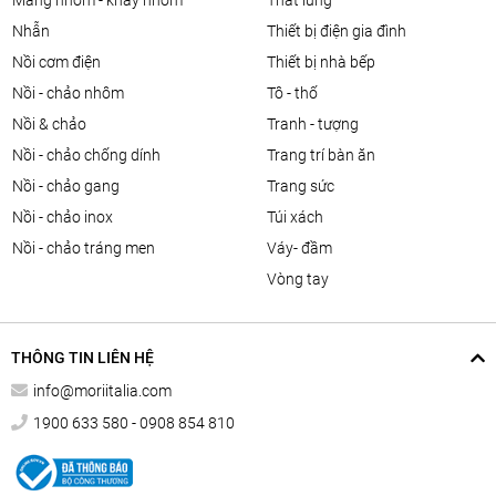
màng nhôm - khay nhôm
thắt lưng
nhẫn
thiết bị điện gia đình
nồi cơm điện
thiết bị nhà bếp
nồi - chảo nhôm
tô - thố
nồi & chảo
tranh - tượng
nồi - chảo chống dính
trang trí bàn ăn
nồi - chảo gang
trang sức
nồi - chảo inox
túi xách
nồi - chảo tráng men
váy- đầm
vòng tay
THÔNG TIN LIÊN HỆ
info@moriitalia.com
1900 633 580 - 0908 854 810