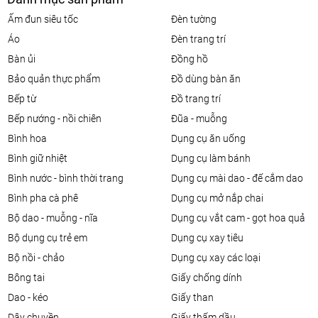
ấm đun siêu tốc
đèn tường
áo
đèn trang trí
bàn ủi
đồng hồ
bảo quản thực phẩm
đồ dùng bàn ăn
bếp từ
đồ trang trí
bếp nướng - nồi chiên
đũa - muỗng
bình hoa
dụng cụ ăn uống
bình giữ nhiệt
dụng cụ làm bánh
bình nước - bình thời trang
dụng cụ mài dao - đế cắm dao
bình pha cà phê
dụng cụ mở nắp chai
bộ dao - muỗng - nĩa
dụng cụ vắt cam - gọt hoa quả
bộ dụng cụ trẻ em
dụng cụ xay tiêu
bộ nồi - chảo
dụng cụ xay các loại
bông tai
giấy chống dính
dao - kéo
giấy than
dây chuyền
giấy thấm dầu