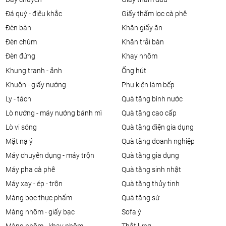
đá quý - điêu khắc
giấy thấm lọc cà phê
đèn bàn
khăn giấy ăn
đèn chùm
khăn trải bàn
đèn đứng
khay nhôm
khung tranh - ảnh
ống hút
khuôn - giấy nướng
phụ kiện làm bếp
ly - tách
quà tặng bình nước
lò nướng - máy nướng bánh mì
quà tặng cao cấp
lò vi sóng
quà tặng điện gia dụng
mặt nạ ý
quà tặng doanh nghiệp
máy chuyên dụng - máy trộn
quà tặng gia dụng
máy pha cà phê
quà tặng sinh nhật
máy xay - ép - trộn
quà tặng thủy tinh
màng bọc thực phẩm
quà tặng sứ
màng nhôm - giấy bạc
sofa ý