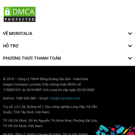
VỀ MORIITALIA
HỖ TRỢ
PHƯƠNG THỨC THANH TOÁN
© 2018 – Công ty TNHH Đông Dương Sài Gòn - Indochina
Saigon Company Limited; Giấy chứng nhận ĐKKD số
1100831031 do Sở KH&ĐT tỉnh Long An cấp ngày 20/02/2008
Hotline: 1900 633 580 – Email:
info@moriitalia.com
Trụ sở: Lô L.05, Đường số 1, Khu công nghiệp Long Hậu, Xã Cần
Giuộc, Tỉnh Tây Ninh, Việt Nam
TP. Hồ Chí Minh: Số 44, Nguyễn Thị Minh Khai, Phường Sài Gòn,
TP Hồ Chí Minh, Việt Nam.
Hà Nội: Tầng 3, Stellar Garden Building, 35 Lê Văn Thiêm,