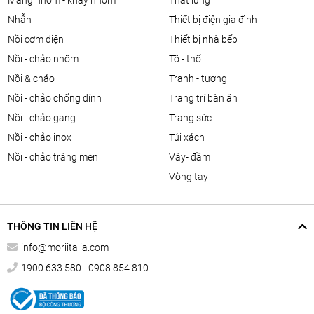
màng nhôm - khay nhôm
thắt lưng
nhẫn
thiết bị điện gia đình
nồi cơm điện
thiết bị nhà bếp
nồi - chảo nhôm
tô - thố
nồi & chảo
tranh - tượng
nồi - chảo chống dính
trang trí bàn ăn
nồi - chảo gang
trang sức
nồi - chảo inox
túi xách
nồi - chảo tráng men
váy- đầm
vòng tay
THÔNG TIN LIÊN HỆ
info@moriitalia.com
1900 633 580 - 0908 854 810