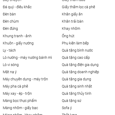
đá quý - điêu khắc
giấy thấm lọc cà phê
đèn bàn
khăn giấy ăn
đèn chùm
khăn trải bàn
đèn đứng
khay nhôm
khung tranh - ảnh
ống hút
khuôn - giấy nướng
phụ kiện làm bếp
ly - tách
quà tặng bình nước
lò nướng - máy nướng bánh mì
quà tặng cao cấp
lò vi sóng
quà tặng điện gia dụng
mặt nạ ý
quà tặng doanh nghiệp
máy chuyên dụng - máy trộn
quà tặng gia dụng
máy pha cà phê
quà tặng sinh nhật
máy xay - ép - trộn
quà tặng thủy tinh
màng bọc thực phẩm
quà tặng sứ
màng nhôm - giấy bạc
sofa ý