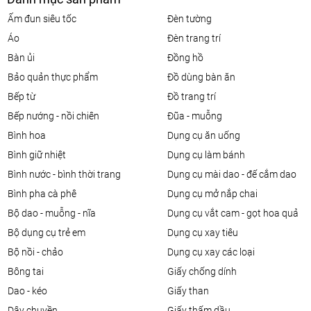
ấm đun siêu tốc
đèn tường
áo
đèn trang trí
bàn ủi
đồng hồ
bảo quản thực phẩm
đồ dùng bàn ăn
bếp từ
đồ trang trí
bếp nướng - nồi chiên
đũa - muỗng
bình hoa
dụng cụ ăn uống
bình giữ nhiệt
dụng cụ làm bánh
bình nước - bình thời trang
dụng cụ mài dao - đế cắm dao
bình pha cà phê
dụng cụ mở nắp chai
bộ dao - muỗng - nĩa
dụng cụ vắt cam - gọt hoa quả
bộ dụng cụ trẻ em
dụng cụ xay tiêu
bộ nồi - chảo
dụng cụ xay các loại
bông tai
giấy chống dính
dao - kéo
giấy than
dây chuyền
giấy thấm dầu