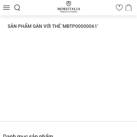
Toggle
0
navigation
SẢN PHẨM GÁN VỚI THẺ 'MBTP00000061'
Danh mục sản phẩm