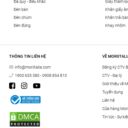
đá quý - điêu khắc
giấy thấm l
đèn bàn
khăn giấy ă
đèn chùm
khăn trải bà
đèn đứng
khay nhôm
THÔNG TIN LIÊN HỆ
VỀ MORIITALI
info@moriitalia.com
Đăng ký CTV 
1900 633 580 - 0908 854 810
CTV - Đại lý
Giới thiệu về M
Tuyển dụng
Liên hệ
Cửa hàng Morii
Tin tức - Sự ki