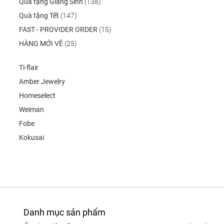
Quà tặng Giáng Sinh
(138)
Quà tặng Tết
(147)
FAST - PROVIDER ORDER
(15)
HÀNG MỚI VÊ
(25)
Ti-flair
Amber Jewelry
Homeselect
Weiman
Fobe
Kokusai
Danh mục sản phẩm