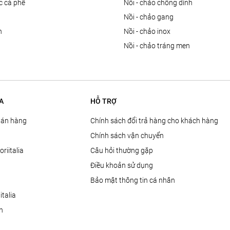
ọc cà phê
nồi - chảo chống dính
n
nồi - chảo gang
n
nồi - chảo inox
nồi - chảo tráng men
A
HỖ TRỢ
Bán hàng
Chính sách đổi trả hàng cho khách hàng
Chính sách vận chuyển
oriitalia
Câu hỏi thường gặp
Điều khoản sử dụng
Bảo mật thông tin cá nhân
talia
ện