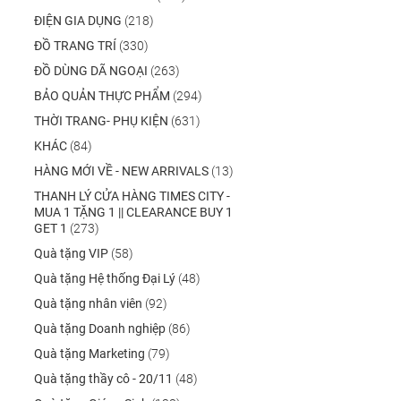
ĐIỆN GIA DỤNG
(218)
ĐỒ TRANG TRÍ
(330)
ĐỒ DÙNG DÃ NGOẠI
(263)
BẢO QUẢN THỰC PHẨM
(294)
THỜI TRANG- PHỤ KIỆN
(631)
KHÁC
(84)
HÀNG MỚI VỀ - NEW ARRIVALS
(13)
THANH LÝ CỬA HÀNG TIMES CITY -
MUA 1 TẶNG 1 || CLEARANCE BUY 1
GET 1
(273)
Quà tặng VIP
(58)
Quà tặng Hệ thống Đại Lý
(48)
Quà tặng nhân viên
(92)
Quà tặng Doanh nghiệp
(86)
Quà tặng Marketing
(79)
Quà tặng thầy cô - 20/11
(48)