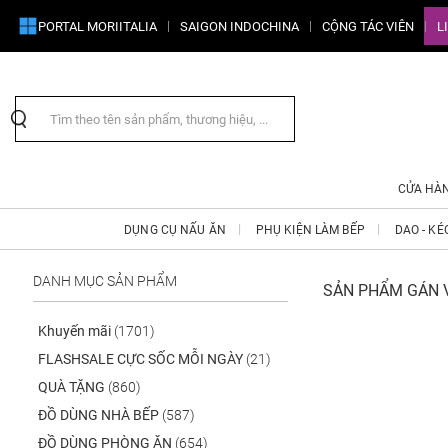
PORTAL MORIITALIA
SAIGON INDOCHINA
CỘNG TÁC VIÊN
L
CỬA HÀ
DỤNG CỤ NẤU ĂN
PHỤ KIỆN LÀM BẾP
DAO - KÉ
DANH MỤC SẢN PHẨM
SẢN PHẨM GÁN V
Khuyến mãi
(1701)
FLASHSALE CỰC SỐC MỖI NGÀY
(21)
QUÀ TẶNG
(860)
ĐỒ DÙNG NHÀ BẾP
(587)
ĐỒ DÙNG PHÒNG ĂN
(654)