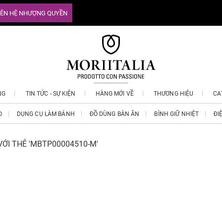
IÊN HỆ NHƯỢNG QUYỀN
NG
TIN TỨC - SỰ KIỆN
HÀNG MỚI VỀ
THƯƠNG HIỆU
CA
O
DỤNG CỤ LÀM BÁNH
ĐỒ DÙNG BÀN ĂN
BÌNH GIỮ NHIỆT
ĐI
ỚI THẺ 'MBTP00004510-M'