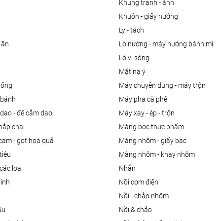
khung tranh - ảnh
khuôn - giấy nướng
ly - tách
 ăn
lò nướng - máy nướng bánh mì
lò vi sóng
mặt nạ ý
uống
máy chuyên dụng - máy trộn
m bánh
máy pha cà phê
 dao - đế cắm dao
máy xay - ép - trộn
nắp chai
màng bọc thực phẩm
 cam - gọt hoa quả
màng nhôm - giấy bạc
tiêu
màng nhôm - khay nhôm
các loại
nhẫn
dính
nồi cơm điện
nồi - chảo nhôm
ầu
nồi & chảo