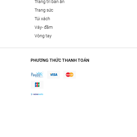
trang trí bàn ăn
trang sức
túi xách
váy- đầm
vòng tay
PHƯƠNG THỨC THANH TOÁN