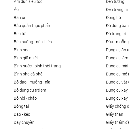
ấm đun siêu tốc
đèn tường
áo
đèn trang trí
bàn ủi
đồng hồ
bảo quản thực phẩm
đồ dùng bàn
bếp từ
đồ trang trí
bếp nướng - nồi chiên
đũa - muỗng
bình hoa
dụng cụ ăn 
bình giữ nhiệt
dụng cụ là
bình nước - bình thời trang
dụng cụ mài
bình pha cà phê
dụng cụ mở 
bộ dao - muỗng - nĩa
dụng cụ vắt
bộ dụng cụ trẻ em
dụng cụ xay 
bộ nồi - chảo
dụng cụ xay 
bông tai
giấy chống 
dao - kéo
giấy than
dây chuyền
giấy thấm d