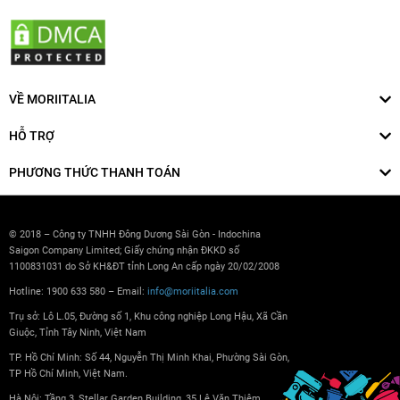
VỀ MORIITALIA
HỖ TRỢ
PHƯƠNG THỨC THANH TOÁN
© 2018 – Công ty TNHH Đông Dương Sài Gòn - Indochina
Saigon Company Limited; Giấy chứng nhận ĐKKD số
1100831031 do Sở KH&ĐT tỉnh Long An cấp ngày 20/02/2008
Hotline: 1900 633 580 – Email:
info@moriitalia.com
Trụ sở: Lô L.05, Đường số 1, Khu công nghiệp Long Hậu, Xã Cần
Giuộc, Tỉnh Tây Ninh, Việt Nam
TP. Hồ Chí Minh: Số 44, Nguyễn Thị Minh Khai, Phường Sài Gòn,
TP Hồ Chí Minh, Việt Nam.
Hà Nội: Tầng 3, Stellar Garden Building, 35 Lê Văn Thiêm,