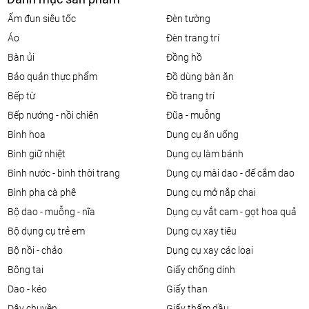
ấm đun siêu tốc
đèn tường
áo
đèn trang trí
bàn ủi
đồng hồ
bảo quản thực phẩm
đồ dùng bàn ăn
bếp từ
đồ trang trí
bếp nướng - nồi chiên
đũa - muỗng
bình hoa
dụng cụ ăn uống
bình giữ nhiệt
dụng cụ làm bánh
bình nước - bình thời trang
dụng cụ mài dao - đế cắm dao
bình pha cà phê
dụng cụ mở nắp chai
bộ dao - muỗng - nĩa
dụng cụ vắt cam - gọt hoa quả
bộ dụng cụ trẻ em
dụng cụ xay tiêu
bộ nồi - chảo
dụng cụ xay các loại
bông tai
giấy chống dính
dao - kéo
giấy than
dây chuyền
giấy thấm dầu