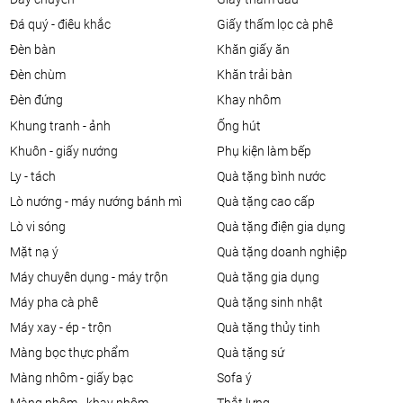
đá quý - điêu khắc
giấy thấm lọc cà phê
đèn bàn
khăn giấy ăn
đèn chùm
khăn trải bàn
đèn đứng
khay nhôm
khung tranh - ảnh
ống hút
khuôn - giấy nướng
phụ kiện làm bếp
ly - tách
quà tặng bình nước
lò nướng - máy nướng bánh mì
quà tặng cao cấp
lò vi sóng
quà tặng điện gia dụng
mặt nạ ý
quà tặng doanh nghiệp
máy chuyên dụng - máy trộn
quà tặng gia dụng
máy pha cà phê
quà tặng sinh nhật
máy xay - ép - trộn
quà tặng thủy tinh
màng bọc thực phẩm
quà tặng sứ
màng nhôm - giấy bạc
sofa ý