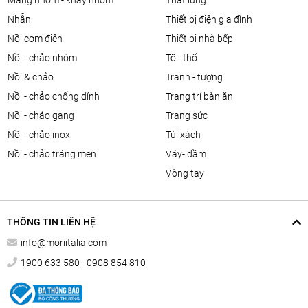
màng nhôm - khay nhôm
thắt lưng
nhẫn
thiết bị điện gia đình
nồi cơm điện
thiết bị nhà bếp
nồi - chảo nhôm
tô - thố
nồi & chảo
tranh - tượng
nồi - chảo chống dính
trang trí bàn ăn
nồi - chảo gang
trang sức
nồi - chảo inox
túi xách
nồi - chảo tráng men
váy- đầm
vòng tay
THÔNG TIN LIÊN HỆ
info@moriitalia.com
1900 633 580 - 0908 854 810