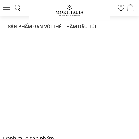
Toggle
0
navigation
SẢN PHẨM GÁN VỚI THẺ 'THẤM DẦU TÚI'
Danh mục sản phẩm