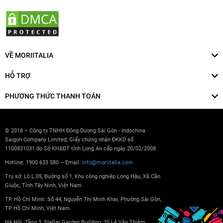
VỀ MORIITALIA
HỖ TRỢ
PHƯƠNG THỨC THANH TOÁN
© 2018 – Công ty TNHH Đông Dương Sài Gòn - Indochina
Saigon Company Limited; Giấy chứng nhận ĐKKD số
1100831031 do Sở KH&ĐT tỉnh Long An cấp ngày 20/02/2008
Hotline: 1900 633 580 – Email:
info@moriitalia.com
Trụ sở: Lô L.05, Đường số 1, Khu công nghiệp Long Hậu, Xã Cần
Giuộc, Tỉnh Tây Ninh, Việt Nam
TP. Hồ Chí Minh: Số 44, Nguyễn Thị Minh Khai, Phường Sài Gòn,
TP Hồ Chí Minh, Việt Nam.
Hà Nội: Tầng 3, Stellar Garden Building, 35 Lê Văn Thiêm,