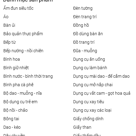
ấm đun siêu tốc
đèn tường
áo
đèn trang trí
bàn ủi
đồng hồ
bảo quản thực phẩm
đồ dùng bàn ăn
bếp từ
đồ trang trí
bếp nướng - nồi chiên
đũa - muỗng
bình hoa
dụng cụ ăn uống
bình giữ nhiệt
dụng cụ làm bánh
bình nước - bình thời trang
dụng cụ mài dao - đế cắm dao
bình pha cà phê
dụng cụ mở nắp chai
bộ dao - muỗng - nĩa
dụng cụ vắt cam - gọt hoa quả
bộ dụng cụ trẻ em
dụng cụ xay tiêu
bộ nồi - chảo
dụng cụ xay các loại
bông tai
giấy chống dính
dao - kéo
giấy than
dây chuyền
giấy thấm dầu