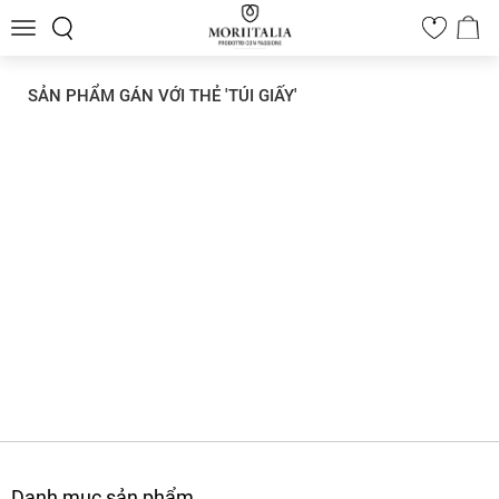
Toggle
0
navigation
SẢN PHẨM GÁN VỚI THẺ 'TÚI GIẤY'
Danh mục sản phẩm