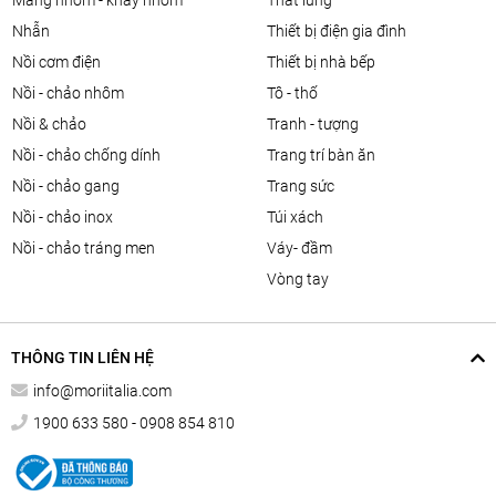
màng nhôm - khay nhôm
thắt lưng
nhẫn
thiết bị điện gia đình
nồi cơm điện
thiết bị nhà bếp
nồi - chảo nhôm
tô - thố
nồi & chảo
tranh - tượng
nồi - chảo chống dính
trang trí bàn ăn
nồi - chảo gang
trang sức
nồi - chảo inox
túi xách
nồi - chảo tráng men
váy- đầm
vòng tay
THÔNG TIN LIÊN HỆ
info@moriitalia.com
1900 633 580 - 0908 854 810