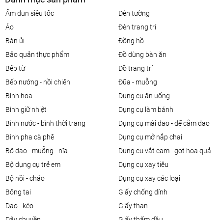
ấm đun siêu tốc
đèn tường
áo
đèn trang trí
bàn ủi
đồng hồ
bảo quản thực phẩm
đồ dùng bàn ăn
bếp từ
đồ trang trí
bếp nướng - nồi chiên
đũa - muỗng
bình hoa
dụng cụ ăn uống
bình giữ nhiệt
dụng cụ làm bánh
bình nước - bình thời trang
dụng cụ mài dao - đế cắm dao
bình pha cà phê
dụng cụ mở nắp chai
bộ dao - muỗng - nĩa
dụng cụ vắt cam - gọt hoa quả
bộ dụng cụ trẻ em
dụng cụ xay tiêu
bộ nồi - chảo
dụng cụ xay các loại
bông tai
giấy chống dính
dao - kéo
giấy than
dây chuyền
giấy thấm dầu