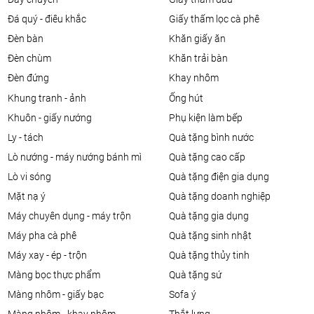
đá quý - điêu khắc
giấy thấm lọc cà phê
đèn bàn
khăn giấy ăn
đèn chùm
khăn trải bàn
đèn đứng
khay nhôm
khung tranh - ảnh
ống hút
khuôn - giấy nướng
phụ kiện làm bếp
ly - tách
quà tặng bình nước
lò nướng - máy nướng bánh mì
quà tặng cao cấp
lò vi sóng
quà tặng điện gia dụng
mặt nạ ý
quà tặng doanh nghiệp
máy chuyên dụng - máy trộn
quà tặng gia dụng
máy pha cà phê
quà tặng sinh nhật
máy xay - ép - trộn
quà tặng thủy tinh
màng bọc thực phẩm
quà tặng sứ
màng nhôm - giấy bạc
sofa ý