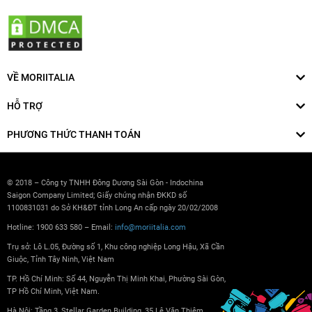
VỀ MORIITALIA
HỖ TRỢ
PHƯƠNG THỨC THANH TOÁN
© 2018 – Công ty TNHH Đông Dương Sài Gòn - Indochina
Saigon Company Limited; Giấy chứng nhận ĐKKD số
1100831031 do Sở KH&ĐT tỉnh Long An cấp ngày 20/02/2008
Hotline: 1900 633 580 – Email:
info@moriitalia.com
Trụ sở: Lô L.05, Đường số 1, Khu công nghiệp Long Hậu, Xã Cần
Giuộc, Tỉnh Tây Ninh, Việt Nam
TP. Hồ Chí Minh: Số 44, Nguyễn Thị Minh Khai, Phường Sài Gòn,
TP Hồ Chí Minh, Việt Nam.
Hà Nội: Tầng 3, Stellar Garden Building, 35 Lê Văn Thiêm,