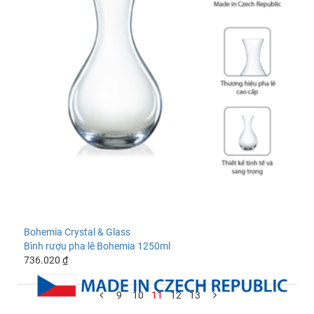
Bohemia Crystal & Glass
Bình rượu pha lê Bohemia 1250ml
736.020 ₫
9
10
11
12
13