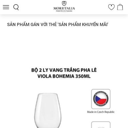
Toggle
0
navigation
SẢN PHẨM GÁN VỚI THẺ 'SẢN PHẨM KHUYẾN MÃI'