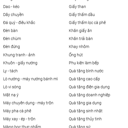
dao - kéo
giấy than
dây chuyền
giấy thấm dầu
đá quý - điêu khắc
giấy thấm lọc cà phê
đèn bàn
khăn giấy ăn
đèn chùm
khăn trải bàn
đèn đứng
khay nhôm
khung tranh - ảnh
ống hút
khuôn - giấy nướng
phụ kiện làm bếp
ly - tách
quà tặng bình nước
lò nướng - máy nướng bánh mì
quà tặng cao cấp
lò vi sóng
quà tặng điện gia dụng
mặt nạ ý
quà tặng doanh nghiệp
máy chuyên dụng - máy trộn
quà tặng gia dụng
máy pha cà phê
quà tặng sinh nhật
máy xay - ép - trộn
quà tặng thủy tinh
màng bọc thực phẩm
quà tặng sứ