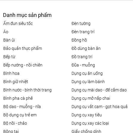
Danh mục sản phẩm
ấm đun siêu tốc
đèn tường
áo
đèn trang trí
bàn ủi
đồng hồ
bảo quản thực phẩm
đồ dùng bàn ăn
bếp từ
đồ trang trí
bếp nướng - nồi chiên
đũa - muỗng
bình hoa
dụng cụ ăn uống
bình giữ nhiệt
dụng cụ làm bánh
bình nước - bình thời trang
dụng cụ mài dao - đế cắm dao
bình pha cà phê
dụng cụ mở nắp chai
bộ dao - muỗng - nĩa
dụng cụ vắt cam - gọt hoa quả
bộ dụng cụ trẻ em
dụng cụ xay tiêu
bộ nồi - chảo
dụng cụ xay các loại
bông tai
giấy chống dính