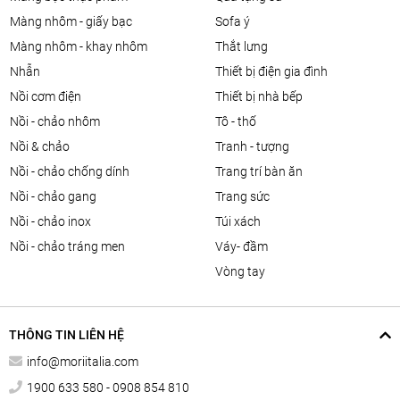
màng nhôm - giấy bạc
sofa ý
màng nhôm - khay nhôm
thắt lưng
nhẫn
thiết bị điện gia đình
nồi cơm điện
thiết bị nhà bếp
nồi - chảo nhôm
tô - thố
nồi & chảo
tranh - tượng
nồi - chảo chống dính
trang trí bàn ăn
nồi - chảo gang
trang sức
nồi - chảo inox
túi xách
nồi - chảo tráng men
váy- đầm
vòng tay
THÔNG TIN LIÊN HỆ
info@moriitalia.com
1900 633 580 - 0908 854 810