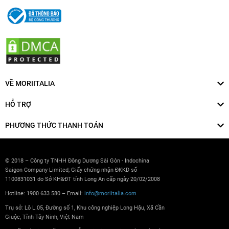
VỀ MORIITALIA
HỖ TRỢ
PHƯƠNG THỨC THANH TOÁN
© 2018 – Công ty TNHH Đông Dương Sài Gòn - Indochina
Saigon Company Limited; Giấy chứng nhận ĐKKD số
1100831031 do Sở KH&ĐT tỉnh Long An cấp ngày 20/02/2008
Hotline: 1900 633 580 – Email:
info@moriitalia.com
Trụ sở: Lô L.05, Đường số 1, Khu công nghiệp Long Hậu, Xã Cần
Giuộc, Tỉnh Tây Ninh, Việt Nam